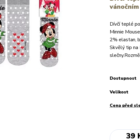
vánočním
Dívčí teplé p
Minnie Mouse
2% elastan, b
Skvělý tip na
slečny.Rozměry
Dostupnost
Velikost
Cena před sl
39 