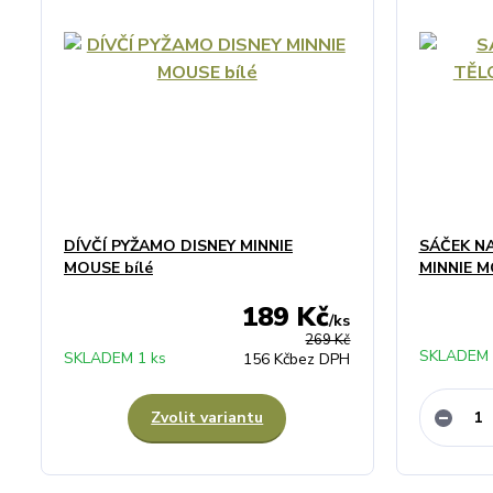
DÍVČÍ PYŽAMO DISNEY MINNIE
SÁČEK NA
MOUSE bílé
MINNIE 
189 Kč
/
ks
269 Kč
SKLADEM 
SKLADEM 1 ks
156 Kč
bez DPH
Zvolit variantu