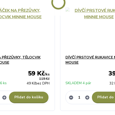
 PŘEZŮVKY, TĚLOCVIK
DÍVČÍ PRSTOVÉ RUKAVICE 
MOUSE
MOUSE
59 Kč
3
/
ks
119 Kč
6 ks
SKLADEM 4 pár
49 Kč
bez DPH
32 
Přidat do košíku
Přidat do