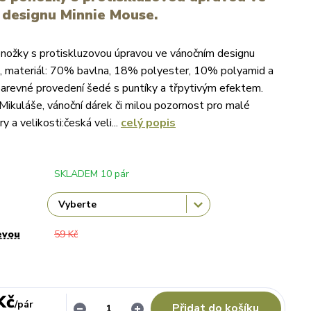
 designu Minnie Mouse.
onožky s protiskluzovou úpravou ve vánočním designu
, materiál: 70% bavlna, 18% polyester, 10% polyamid a
arevné provedení šedé s puntíky a třpytivým efektem.
 Mikuláše, vánoční dárek či milou pozornost pro malé
 a velikosti:česká veli...
celý popis
SKLADEM 10 pár
evou
59 Kč
Kč
/
pár
Přidat do košíku