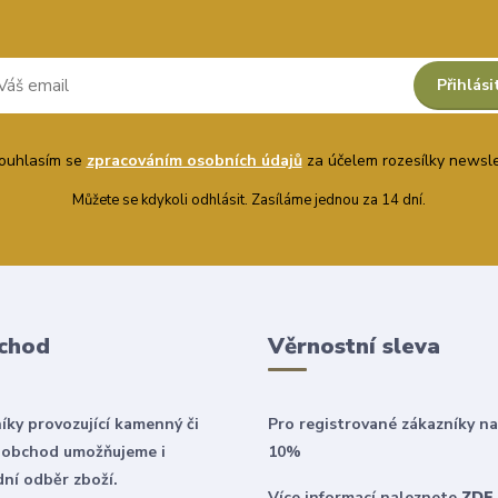
Přihlási
uhlasím se
zpracováním osobních údajů
za účelem rozesílky newsle
Můžete se kdykoli odhlásit. Zasíláme jednou za 14 dní.
chod
Věrnostní sleva
íky provozující kamenný či
Pro registrované zákazníky na
 obchod umožňujeme i
10%
ní odběr zboží.
Více informací naleznete
ZDE