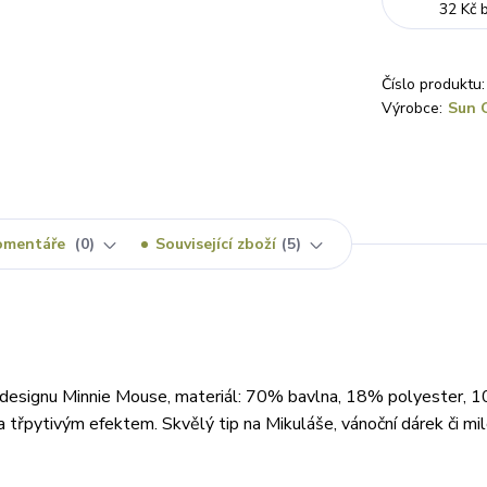
32 Kč
Číslo produktu:
Výrobce:
Sun 
omentáře
0
Související zboží
5
m designu Minnie Mouse, materiál: 70% bavlna, 18% polyester, 
 třpytivým efektem. Skvělý tip na Mikuláše, vánoční dárek či mi