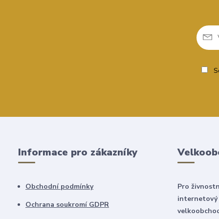
So
Informace pro zákazníky
Velkoob
Obchodní podmínky
Pro živnostn
internetový
Ochrana soukromí GDPR
velkoobchod