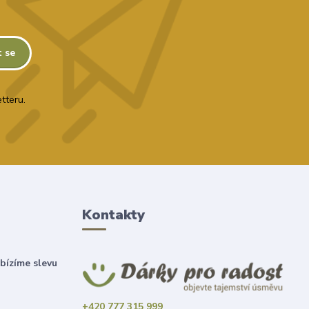
t se
tteru.
Kontakty
bízíme slevu
+420 777 315 999