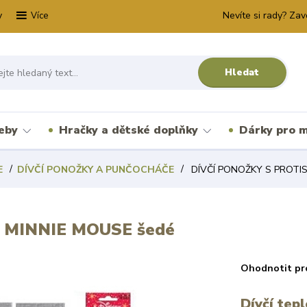
y
Nevíte si rady? Zav
Více
Hledat
řeby
Hračky a dětské doplňky
Dárky pro m
E
DÍVČÍ PONOŽKY A PUNČOCHÁČE
DÍVČÍ PONOŽKY S PROTI
 MINNIE MOUSE šedé
Ohodnotit pr
Dívčí tep