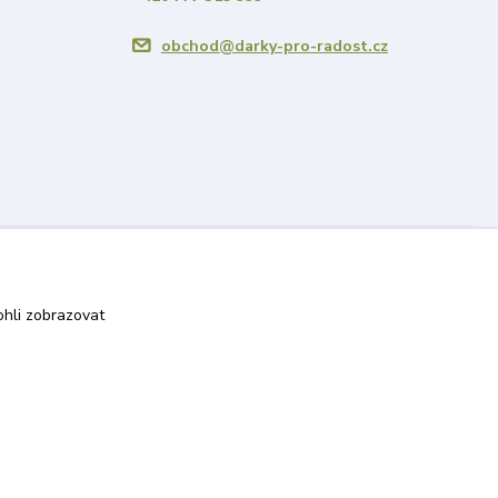
obchod@darky-pro-radost.cz
Vytvořeno na
Eshop-rychle.cz
hli zobrazovat