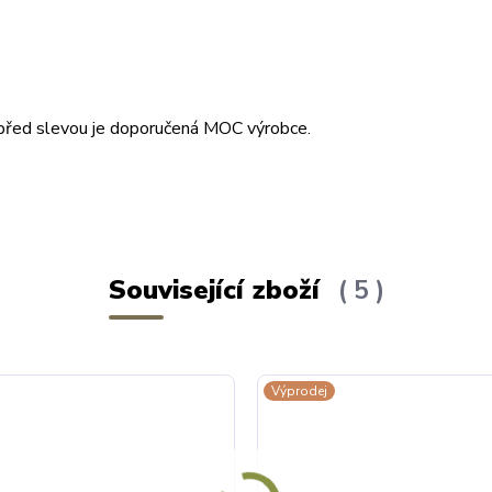
na před slevou je doporučená MOC výrobce.
Související zboží
5
Výprodej