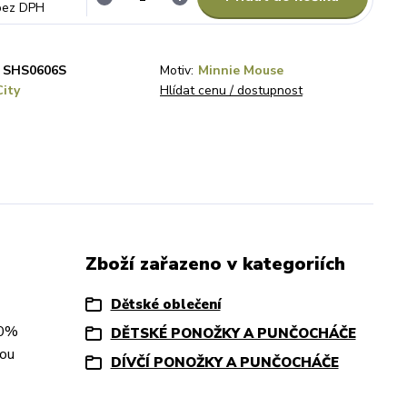
bez DPH
SHS0606S
Motiv:
Minnie Mouse
City
Hlídat cenu / dostupnost
Zboží zařazeno v kategoriích
Dětské oblečení
10%
DĚTSKÉ PONOŽKY A PUNČOCHÁČE
lou
DÍVČÍ PONOŽKY A PUNČOCHÁČE