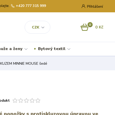
olejte.
+420 777 315 999
Přihlášení
0
0 Kč
CZK
uže a ženy
Bytový textil
SKUZEM MINNIE MOUSE šedé
odukt
lé ponožky s protiskluzovou úpravou ve