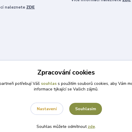
ací naleznete
ZDE
Zpracování cookies
artneři potřebují Váš
souhlas
s použitím souborů cookies, aby Vám mo
informace týkající se Vašich zájmů.
Souhlasím
Nastavení
Souhlas můžete odmítnout
zde
.