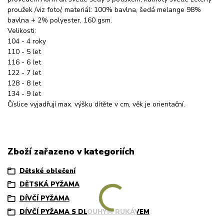
proužek /viz foto/, materiál: 100% bavlna, šedá melange 98%
bavlna + 2% polyester, 160 gsm.
Velikosti:
104 - 4 roky
110 - 5 let
116 - 6 let
122 - 7 let
128 - 8 let
134 - 9 let
Číslice vyjadřují max. výšku dítěte v cm, věk je orientační.
Zboží zařazeno v kategoriích
Dětské oblečení
DĚTSKÁ PYŽAMA
DÍVČÍ PYŽAMA
DÍVČÍ PYŽAMA S DLOUHÝM RUKÁVEM