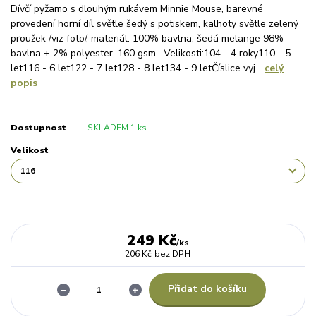
Dívčí pyžamo s dlouhým rukávem Minnie Mouse, barevné
provedení horní díl světle šedý s potiskem, kalhoty světle zelený
proužek /viz foto/, materiál: 100% bavlna, šedá melange 98%
bavlna + 2% polyester, 160 gsm. Velikosti:104 - 4 roky110 - 5
let116 - 6 let122 - 7 let128 - 8 let134 - 9 letČíslice vyj...
celý
popis
Dostupnost
SKLADEM 1 ks
Velikost
249 Kč
/
ks
206 Kč
bez DPH
Přidat do košíku