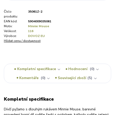
Číslo
35061Z-2
produktu:
EAN kód:
5904009035061
Motiv:
Minnie Mouse
Velikost:
116
Výrobce:
DOVOZ EU
Hlídat cenu / dostupnost
Kompletní specifikace
Hodnocení
0
Komentáře
0
Související zboží
5
Kompletní specifikace
Dívčí pyžamo s dlouhým rukávem Minnie Mouse, barevné
provedení horní díl světle šedý s potiskem, kalhoty světle zelený