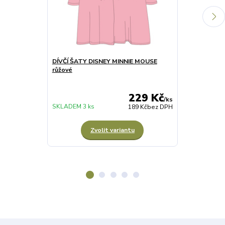
DÍVČÍ ŠATY DISNEY MINNIE MOUSE
DÍVČÍ PYŽAM
růžové
bílé
229 Kč
/
ks
SKLADEM 3 ks
SKLADEM 1 ks
189 Kč
bez DPH
Zvolit variantu
Z