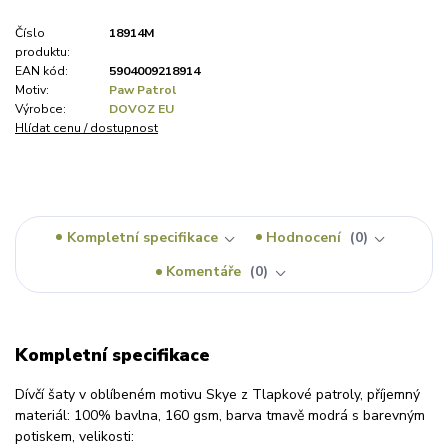
Číslo
18914M
produktu:
EAN kód:
5904009218914
Motiv:
Paw Patrol
Výrobce:
DOVOZ EU
Hlídat cenu / dostupnost
Kompletní specifikace
Hodnocení
0
Komentáře
0
Kompletní specifikace
Dívčí šaty v oblíbeném motivu Skye z Tlapkové patroly, příjemný
materiál: 100% bavlna, 160 gsm, barva tmavě modrá s barevným
potiskem, velikosti: