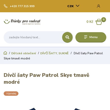
CZK
+420 777 315 999
0
0 Kč
Menu
Dětské oblečení
DÍVČÍ ŠATY, SUKNĚ
Dívčí šaty Paw Patrol
Skye tmavě modré
Dívčí šaty Paw Patrol Skye tmavě
modré
Výprodej