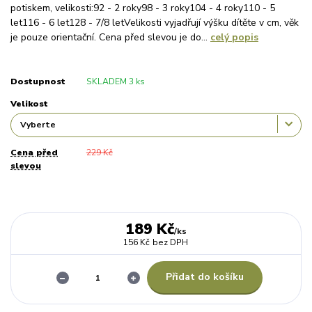
potiskem, velikosti:92 - 2 roky98 - 3 roky104 - 4 roky110 - 5
let116 - 6 let128 - 7/8 letVelikosti vyjadřují výšku dítěte v cm, věk
je pouze orientační. Cena před slevou je do...
celý popis
Dostupnost
SKLADEM 3 ks
Velikost
Cena před
229 Kč
slevou
189 Kč
/
ks
156 Kč
bez DPH
Přidat do košíku