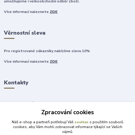
umožňujeme i velkoobchodní odběr zboží.
Více informací naleznete
ZDE
Věrnostní sleva
Pro registrované zákazníky nabízíme slevu 10%
Více informací naleznete
ZDE
Kontakty
Zpracování cookies
+420 777 315 999
Náš e-shop a partneři potřebují Váš
souhlas
s použitím souborů
cookies, aby Vám mohli zobrazovat informace týkající se Vašich
zájmů.
obchod@darky-pro-radost.cz