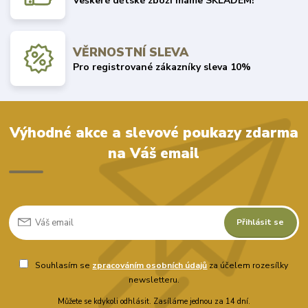
Veškeré dětské zboží máme SKLADEM!
VĚRNOSTNÍ SLEVA
Pro registrované zákazníky sleva 10%
Výhodné akce a slevové poukazy zdarma
na Váš email
Přihlásit se
Souhlasím se
zpracováním osobních údajů
za účelem rozesílky
newsletteru.
Můžete se kdykoli odhlásit. Zasíláme jednou za 14 dní.