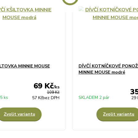
ILTOVKA MINNIE MOUSE
DÍVČÍ KOTNÍČKOVÉ PONOŽ
MINNIE MOUSE modré
69 Kč
/
ks
3
109 Kč
5 ks
SKLADEM 2 pár
57 Kč
bez DPH
29 
Zvolit variantu
Zvolit variantu