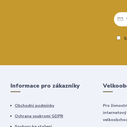
So
Informace pro zákazníky
Velkoob
Obchodní podmínky
Pro živnostn
internetový
Ochrana soukromí GDPR
velkoobchod
Soubory ke stažení