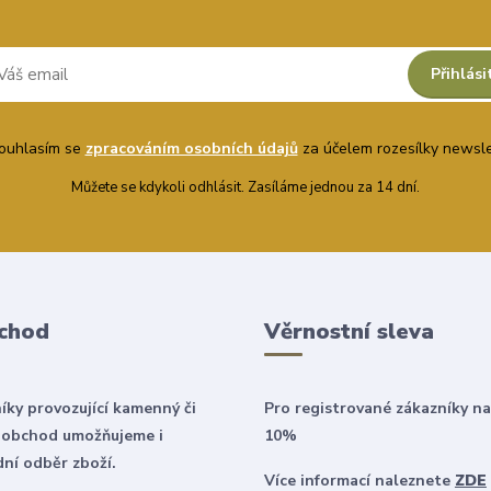
Přihlási
uhlasím se
zpracováním osobních údajů
za účelem rozesílky newsle
Můžete se kdykoli odhlásit. Zasíláme jednou za 14 dní.
chod
Věrnostní sleva
íky provozující kamenný či
Pro registrované zákazníky na
 obchod umožňujeme i
10%
ní odběr zboží.
Více informací naleznete
ZDE