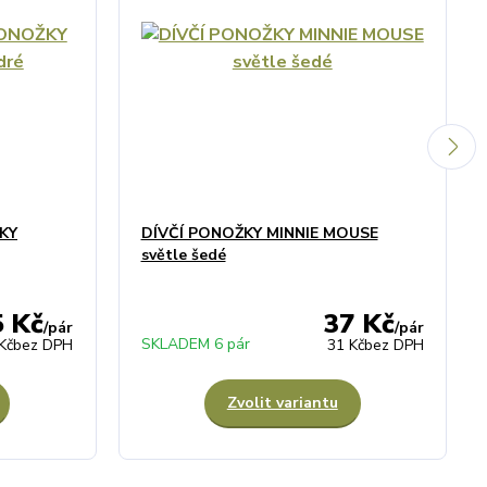
KY
DÍVČÍ PONOŽKY MINNIE MOUSE
světle šedé
5 Kč
37 Kč
/
pár
/
pár
SKLADEM 6 pár
Kč
bez DPH
31 Kč
bez DPH
Zvolit variantu