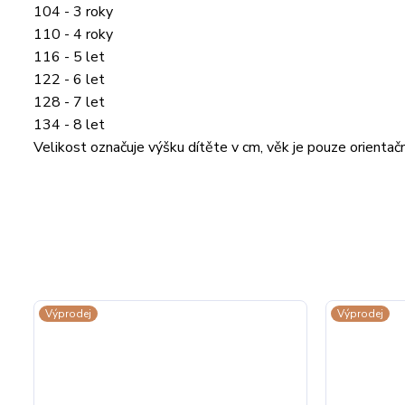
104 - 3 roky
110 - 4 roky
116 - 5 let
122 - 6 let
128 - 7 let
134 - 8 let
Velikost označuje výšku dítěte v cm, věk je pouze orienta
Výprodej
Výprodej