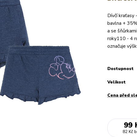
Dívčí kraťasy
bavlna + 35% 
a se šňůrkami
roky110 - 4 r
označuje výšku
Dostupnost
Velikost
Cena před sl
99 
82 Kč
b