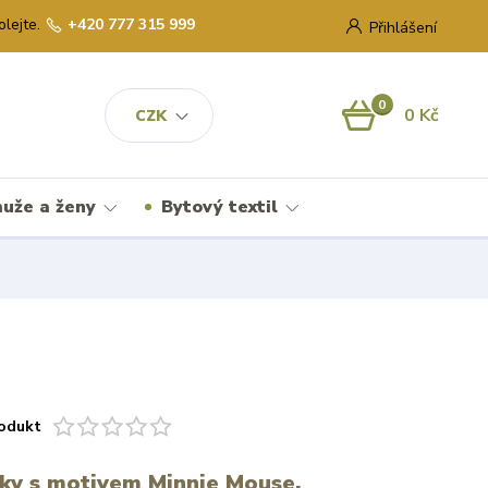
olejte.
+420 777 315 999
Přihlášení
0
0 Kč
CZK
uže a ženy
Bytový textil
odukt
tky s motivem Minnie Mouse.