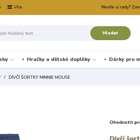
y
Nevíte si rady? Zav
Více
Hledat
řeby
Hračky a dětské doplňky
Dárky pro m
Y
DÍVČÍ ŠORTKY MINNIE MOUSE
Ohodnotit pr
Dívčí šor