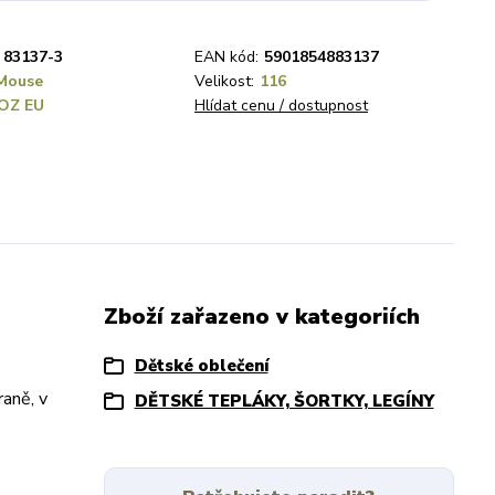
83137-3
EAN kód:
5901854883137
Mouse
Velikost:
116
OZ EU
Hlídat cenu / dostupnost
Zboží zařazeno v kategoriích
Dětské oblečení
raně, v
DĚTSKÉ TEPLÁKY, ŠORTKY, LEGÍNY