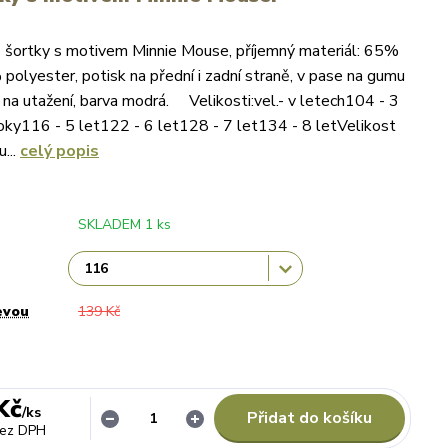
 - šortky s motivem Minnie Mouse, příjemný materiál: 65%
polyester, potisk na přední i zadní straně, v pase na gumu
 na utažení, barva modrá. Velikosti:vel.- v letech104 - 3
oky116 - 5 let122 - 6 let128 - 7 let134 - 8 letVelikost
...
celý popis
SKLADEM 1 ks
evou
139 Kč
Kč
/
ks
Přidat do košíku
ez DPH