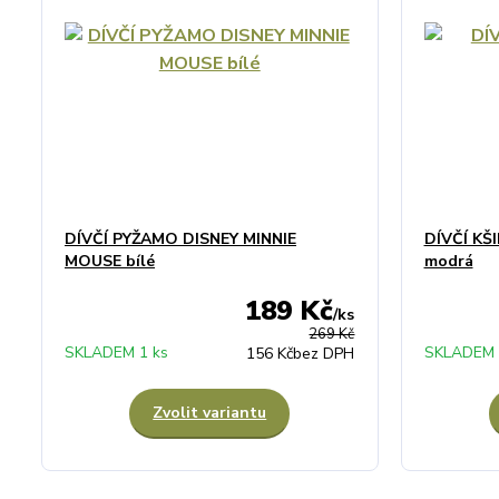
DÍVČÍ PYŽAMO DISNEY MINNIE
DÍVČÍ KŠ
MOUSE bílé
modrá
189 Kč
/
ks
269 Kč
SKLADEM 1 ks
SKLADEM 
156 Kč
bez DPH
Zvolit variantu