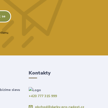
t se
tteru.
Kontakty
bízíme slevu
+420 777 315 999
obchod@darky-pro-radost.cz