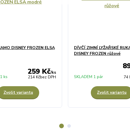
ŽAMO DISNEY FROZEN ELSA
DÍVČÍ ZIMNÍ LYŽAŘSKÉ RUK
DISNEY FROZEN růžové
8
259 Kč
/
ks
1 ks
SKLADEM 1 pár
214 Kč
bez DPH
74 
Zvolit variantu
Zvolit variantu