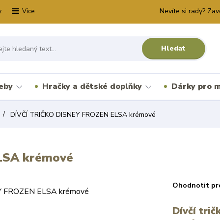
y
Nevíte si rady? Zav
Více
Hledat
řeby
Hračky a dětské doplňky
Dárky pro m
DÍVČÍ TRIČKO DISNEY FROZEN ELSA krémové
LSA krémové
Ohodnotit pr
Dívčí tri