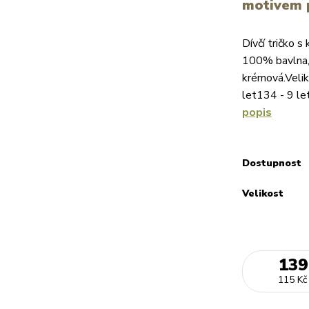
motivem p
Dívčí tričko 
100% bavlna, 
krémová.Velik
let134 - 9 let
popis
Dostupnost
Velikost
139
115 Kč