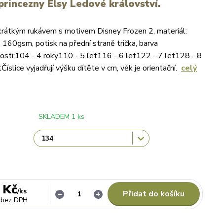
rincezny Elsy Ledové království.
s krátkým rukávem s motivem Disney Frozen 2, materiál:
160gsm, potisk na přední straně trička, barva
osti:104 - 4 roky110 - 5 let116 - 6 let122 - 7 let128 - 8
Číslice vyjadřují výšku dítěte v cm, věk je orientační.
celý
SKLADEM 1 ks
 Kč
/
ks
Přidat do košíku
bez DPH