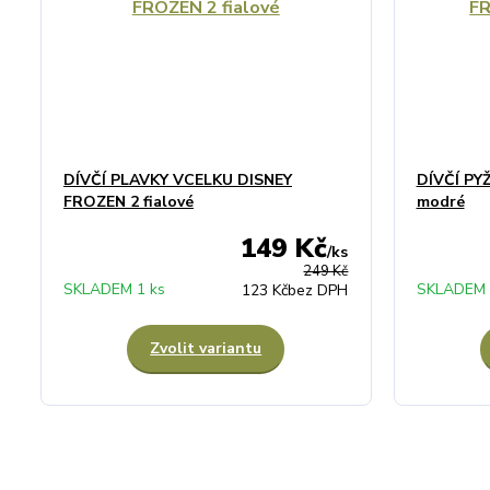
DÍVČÍ PLAVKY VCELKU DISNEY
DÍVČÍ PY
FROZEN 2 fialové
modré
149 Kč
/
ks
249 Kč
SKLADEM 1 ks
SKLADEM 
123 Kč
bez DPH
Zvolit variantu