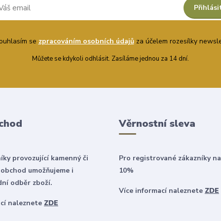
Přihlási
uhlasím se
zpracováním osobních údajů
za účelem rozesílky newsle
Můžete se kdykoli odhlásit. Zasíláme jednou za 14 dní.
chod
Věrnostní sleva
íky provozující kamenný či
Pro registrované zákazníky na
 obchod umožňujeme i
10%
ní odběr zboží.
Více informací naleznete
ZDE
ací naleznete
ZDE