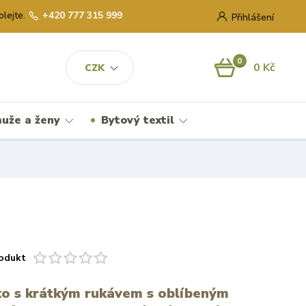
olejte.
+420 777 315 999
Přihlášení
0
0 Kč
CZK
uže a ženy
Bytový textil
odukt
čko s krátkým rukávem s oblíbeným