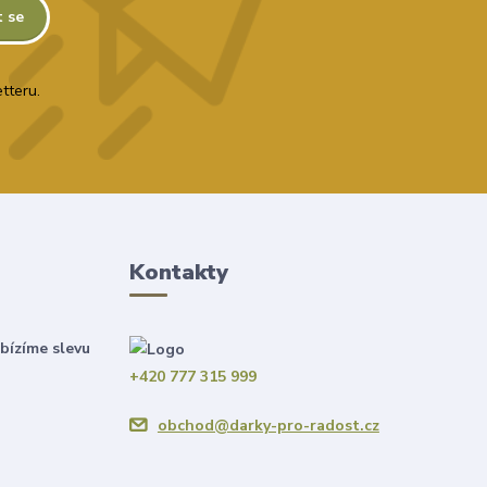
t se
tteru.
Kontakty
bízíme slevu
+420 777 315 999
obchod@darky-pro-radost.cz