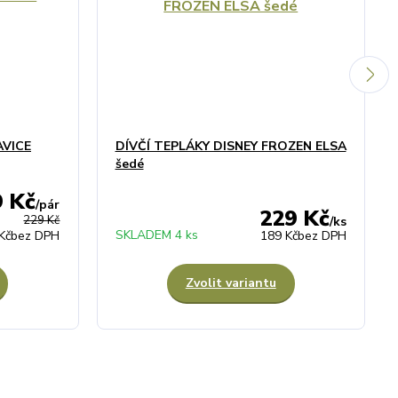
AVICE
DÍVČÍ TEPLÁKY DISNEY FROZEN ELSA
šedé
9 Kč
/
pár
229 Kč
229 Kč
/
ks
SKLADEM 4 ks
Kč
bez DPH
189 Kč
bez DPH
Zvolit variantu