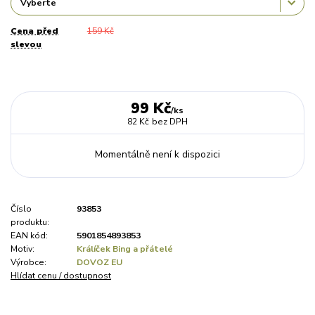
Cena před
159 Kč
slevou
99 Kč
/
ks
82 Kč
bez DPH
Momentálně není k dispozici
Číslo
93853
produktu:
EAN kód:
5901854893853
Motiv:
Králíček Bing a přátelé
Výrobce:
DOVOZ EU
Hlídat cenu / dostupnost