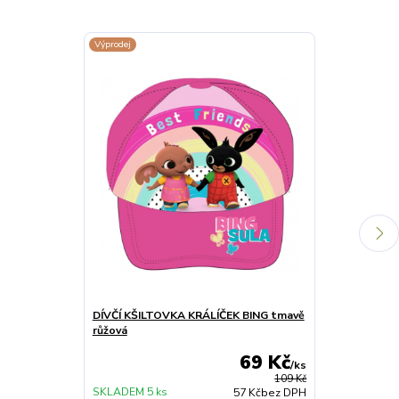
Výprodej
DÍVČÍ KŠILTOVKA KRÁLÍČEK BING tmavě
DÍVČÍ PUNČO
růžová
šedé
69 Kč
/
ks
109 Kč
SKLADEM 5 ks
SKLADEM 3 ks
57 Kč
bez DPH