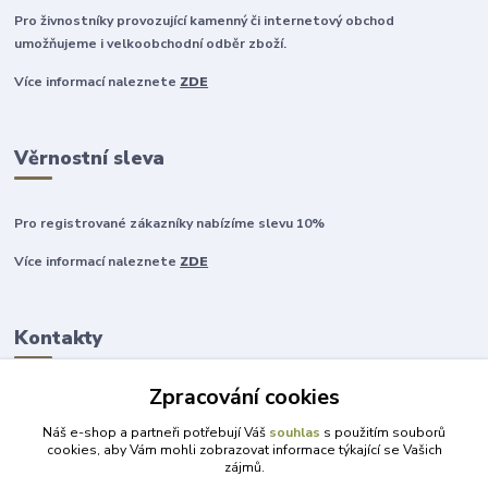
Pro živnostníky provozující kamenný či internetový obchod
umožňujeme i velkoobchodní odběr zboží.
Více informací naleznete
ZDE
Věrnostní sleva
Pro registrované zákazníky nabízíme slevu 10%
Více informací naleznete
ZDE
Kontakty
Zpracování cookies
+420 777 315 999
Náš e-shop a partneři potřebují Váš
souhlas
s použitím souborů
cookies, aby Vám mohli zobrazovat informace týkající se Vašich
zájmů.
obchod@darky-pro-radost.cz