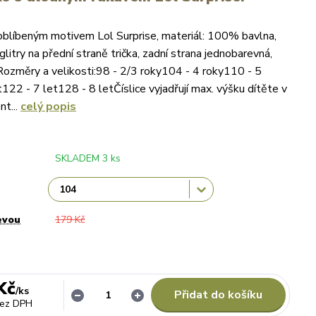
s oblíbeným motivem Lol Surprise, materiál: 100% bavlna,
glitry na přední straně trička, zadní strana jednobarevná,
Rozměry a velikosti:98 - 2/3 roky104 - 4 roky110 - 5
122 - 7 let128 - 8 letČíslice vyjadřují max. výšku dítěte v
nt...
celý popis
SKLADEM 3 ks
evou
179 Kč
Kč
/
ks
Přidat do košíku
ez DPH