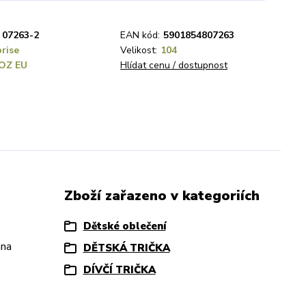
07263-2
EAN kód:
5901854807263
prise
Velikost:
104
OZ EU
Hlídat cenu / dostupnost
Zboží zařazeno v kategoriích
Dětské oblečení
ana
DĚTSKÁ TRIČKA
DÍVČÍ TRIČKA