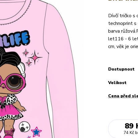
Dívčí tričko 
technoprint s 
barva růžová.
let116 - 6 let
cm, věk je orie
Dostupnost
Velikost
Cena před sl
89 
74 Kč
b