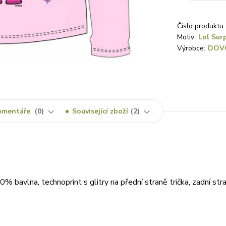
Číslo produktu:
Motiv:
Lol Sur
Výrobce:
DOV
omentáře
0
Související zboží
2
% bavlna, technoprint s glitry na přední straně trička, zadní str