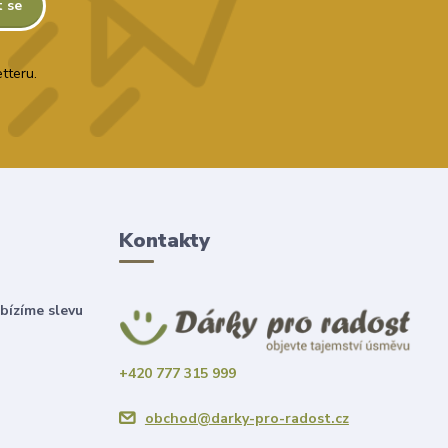
t se
tteru.
Kontakty
bízíme slevu
+420 777 315 999
obchod@darky-pro-radost.cz