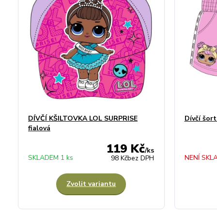
DÍVČÍ KŠILTOVKA LOL SURPRISE
Dívčí šor
fialová
119 Kč
/
ks
SKLADEM 1 ks
NENÍ SKL
98 Kč
bez DPH
Zvolit variantu