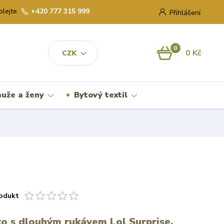
olejte.
+420 777 315 999
Přihlášení
0
0 Kč
CZK
uže a ženy
Bytový textil
odukt
čko s dlouhým rukávem Lol Surprise.