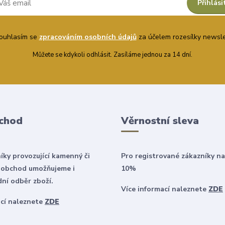
Přihlási
uhlasím se
zpracováním osobních údajů
za účelem rozesílky newsle
Můžete se kdykoli odhlásit. Zasíláme jednou za 14 dní.
chod
Věrnostní sleva
íky provozující kamenný či
Pro registrované zákazníky na
 obchod umožňujeme i
10%
ní odběr zboží.
Více informací naleznete
ZDE
ací naleznete
ZDE