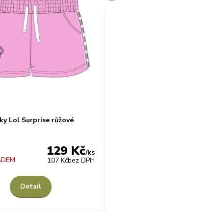
tky Lol Surprise růžové
129 Kč
/
ks
ADEM
107 Kč
bez DPH
Detail