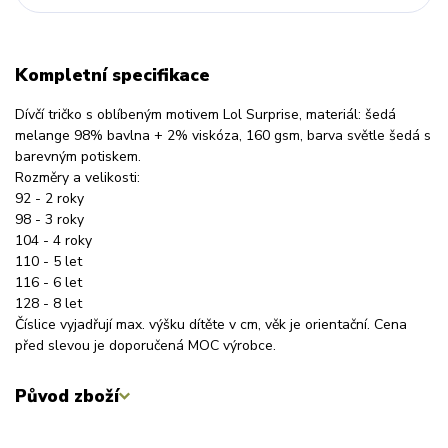
Kompletní specifikace
Dívčí tričko s oblíbeným motivem Lol Surprise, materiál: šedá
melange 98% bavlna + 2% viskóza, 160 gsm, barva světle šedá s
barevným potiskem.
Rozměry a velikosti:
92 - 2 roky
98 - 3 roky
104 - 4 roky
110 - 5 let
116 - 6 let
128 - 8 let
Číslice vyjadřují max. výšku dítěte v cm, věk je orientační. Cena
před slevou je doporučená MOC výrobce.
Původ zboží