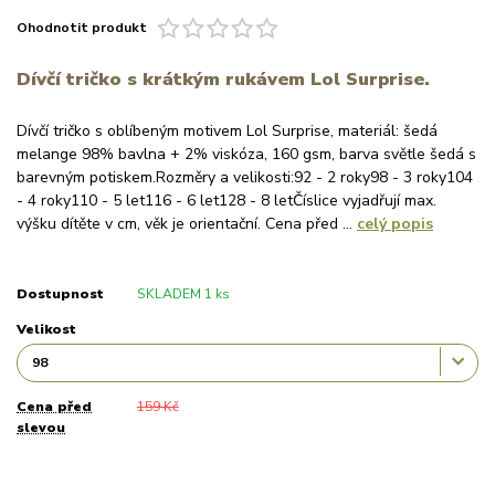
Ohodnotit produkt
Dívčí tričko s krátkým rukávem Lol Surprise.
Dívčí tričko s oblíbeným motivem Lol Surprise, materiál: šedá
melange 98% bavlna + 2% viskóza, 160 gsm, barva světle šedá s
barevným potiskem.Rozměry a velikosti:92 - 2 roky98 - 3 roky104
- 4 roky110 - 5 let116 - 6 let128 - 8 letČíslice vyjadřují max.
výšku dítěte v cm, věk je orientační. Cena před ...
celý popis
Dostupnost
SKLADEM 1 ks
Velikost
Cena před
159 Kč
slevou