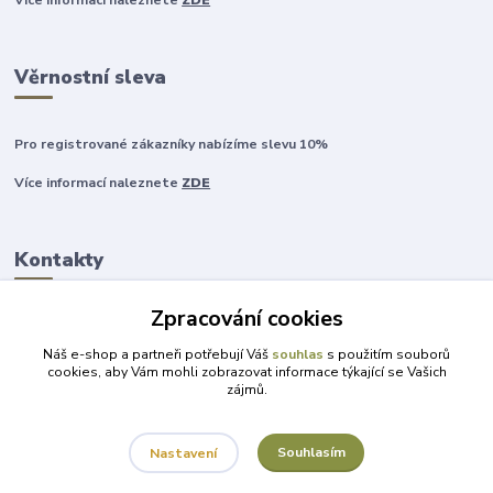
Více informací naleznete
ZDE
Věrnostní sleva
Pro registrované zákazníky nabízíme slevu 10%
Více informací naleznete
ZDE
Kontakty
Zpracování cookies
+420 777 315 999
Náš e-shop a partneři potřebují Váš
souhlas
s použitím souborů
cookies, aby Vám mohli zobrazovat informace týkající se Vašich
zájmů.
obchod@darky-pro-radost.cz
Souhlasím
Nastavení