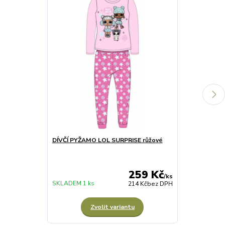
DÍVČÍ PYŽAMO LOL SURPRISE růžové
DÍVČÍ PYŽAM
259 Kč
/
ks
SKLADEM 1 ks
SKLADEM 3 ks
214 Kč
bez DPH
Zvolit variantu
Z