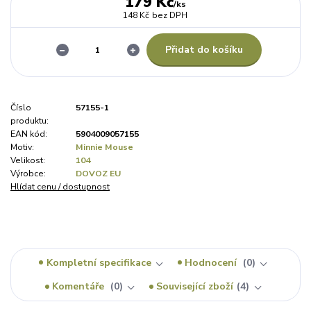
179 Kč
/
ks
148 Kč
bez DPH
Přidat do košíku
Číslo
57155-1
produktu:
EAN kód:
5904009057155
Motiv:
Minnie Mouse
Velikost:
104
Výrobce:
DOVOZ EU
Hlídat cenu / dostupnost
Kompletní specifikace
Hodnocení
0
Komentáře
0
Související zboží
4