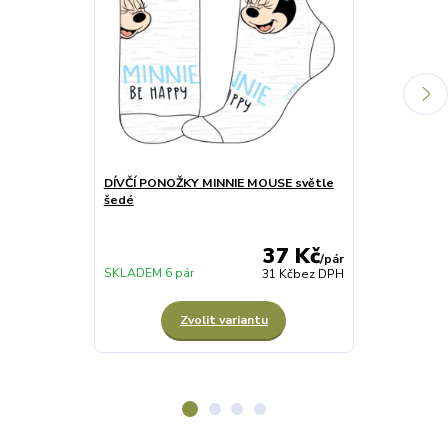
DÍVČÍ PONOŽKY MINNIE MOUSE světle
DÍVČÍ PONOŽ
šedé
37 Kč
/
pár
SKLADEM 6 pár
SKLADEM 2 pá
31 Kč
bez DPH
Zvolit variantu
Z