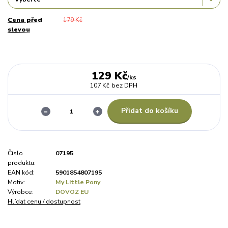
Cena před
179 Kč
slevou
129 Kč
/
ks
107 Kč
bez DPH
Přidat do košíku
Číslo
07195
produktu:
EAN kód:
5901854807195
Motiv:
My Little Pony
Výrobce:
DOVOZ EU
Hlídat cenu / dostupnost