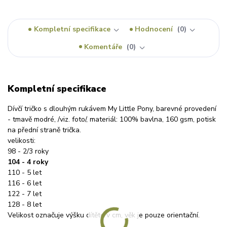
Kompletní specifikace
Hodnocení
0
Komentáře
0
Kompletní specifikace
Dívčí tričko s dlouhým rukávem My Little Pony, barevné provedení
- tmavě modré, /viz. foto/, materiál: 100% bavlna, 160 gsm, potisk
na přední straně trička.
velikosti:
98 - 2/3 roky
104 - 4 roky
110 - 5 let
116 - 6 let
122 - 7 let
128 - 8 let
Velikost označuje výšku dítěte v cm, věk je pouze orientační.