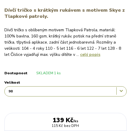
Dívčí tričko s krátkým rukávem s motivem Skye z
Tlapkové patroly.
Dívčí tričko s oblíbeným motivem Tlapková Patrola, materiál:
100% bavlna, 160 gsm, krátký rukáv, potisk na přední straně
trička, třpytivá aplikace, zadní část jednobarevná. Rozměry a
velikosti: 104 - 4 roky 110 - 5 let 116 - 6 let 122 - 7 let 128 - 8
let Číslice vyjadřují max. výšku dítěte v ...
celý popis
Dostupnost
SKLADEM 1 ks
Velikost
139 Kč
/
ks
115 Kč
bez DPH