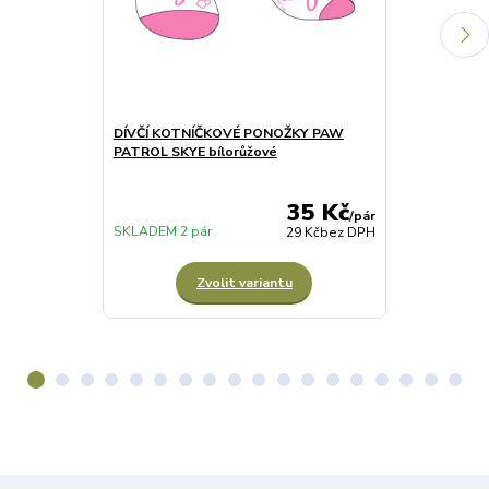
DÍVČÍ KOTNÍČKOVÉ PONOŽKY PAW
KERAMICKÝ H
PATROL SKYE bílorůžové
35 Kč
/
pár
SKLADEM 1 ks
SKLADEM 2 pár
29 Kč
bez DPH
Zvolit variantu