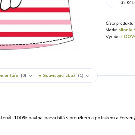
32 Kč
b
Číslo produktu:
Motiv:
Minnie 
Výrobce:
DOV
omentáře
0
Související zboží
1
ateriál: 100% bavlna, barva bílá s proužkem a potiskem a červe