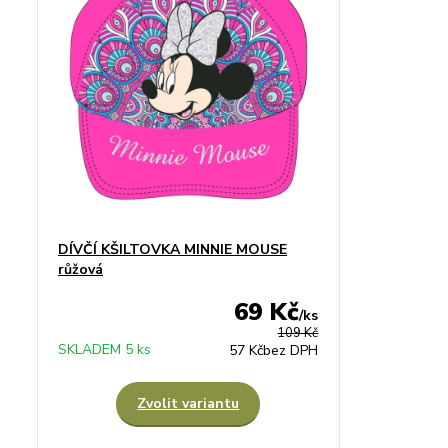
DÍVČÍ KŠILTOVKA MINNIE MOUSE
růžová
69 Kč
/
ks
109 Kč
SKLADEM 5 ks
57 Kč
bez DPH
Zvolit variantu