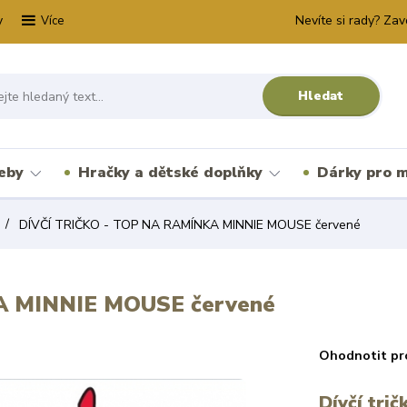
y
Nevíte si rady? Zav
Více
Hledat
řeby
Hračky a dětské doplňky
Dárky pro m
DÍVČÍ TRIČKO - TOP NA RAMÍNKA MINNIE MOUSE červené
A MINNIE MOUSE červené
Ohodnotit pr
Dívčí tri