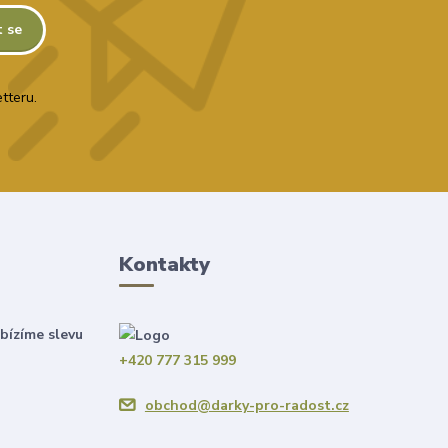
t se
tteru.
Kontakty
bízíme slevu
+420 777 315 999
obchod@darky-pro-radost.cz