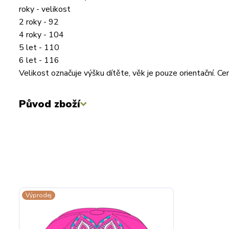
roky - velikost
2 roky - 92
4 roky - 104
5 let - 110
6 let - 116
Velikost označuje výšku dítěte, věk je pouze orientační. 
Původ zboží
Výprodej