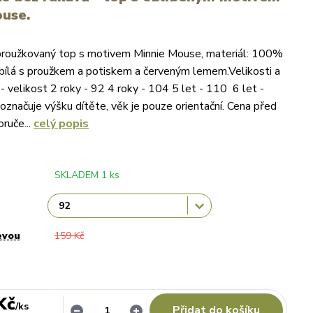
use.
- proužkovaný top s motivem Minnie Mouse, materiál: 100%
 bílá s proužkem a potiskem a červeným lemem.Velikosti a
- velikost 2 roky - 92 4 roky - 104 5 let - 110 6 let -
označuje výšku dítěte, věk je pouze orientační. Cena před
ruče...
celý popis
SKLADEM 1 ks
evou
159 Kč
Kč
/
ks
Přidat do košíku