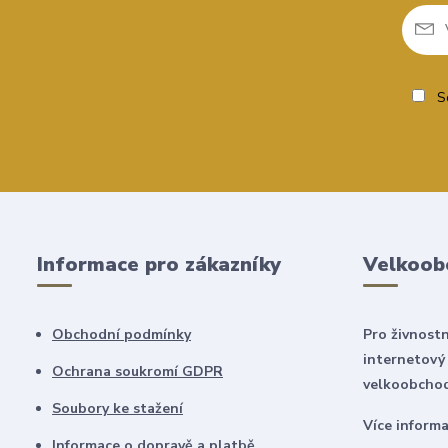
So
Informace pro zákazníky
Velkoob
Obchodní podmínky
Pro živnostn
internetový
Ochrana soukromí GDPR
velkoobchod
Soubory ke stažení
Více inform
Informace o dopravě a platbě