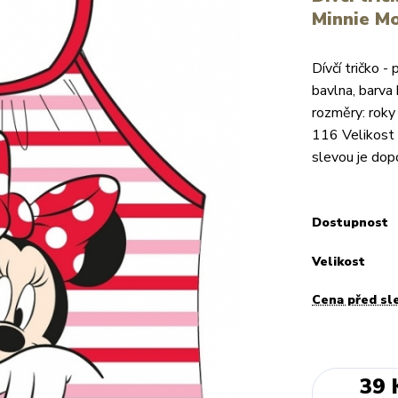
Minnie Mo
Dívčí tričko 
bavlna, barva
rozměry: roky 
116 Velikost 
slevou je dopo
Dostupnost
Velikost
Cena před sl
39 