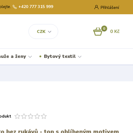
olejte.
+420 777 315 999
Přihlášení
0
0 Kč
CZK
uže a ženy
Bytový textil
odukt
čko bez rukávů - top s oblíbeným motivem