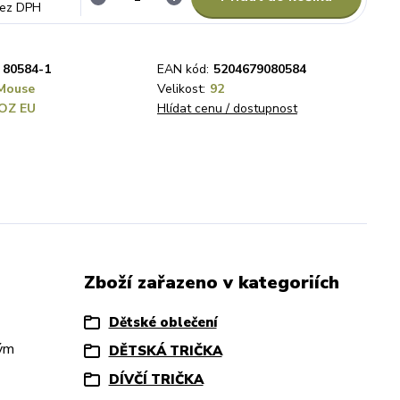
ez DPH
80584-1
EAN kód:
5204679080584
Mouse
Velikost:
92
OZ EU
Hlídat cenu / dostupnost
Zboží zařazeno v kategoriích
Dětské oblečení
ným
DĚTSKÁ TRIČKA
DÍVČÍ TRIČKA