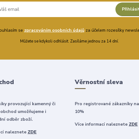
Přihlási
uhlasím se
zpracováním osobních údajů
za účelem rozesílky newsle
Můžete se kdykoli odhlásit. Zasíláme jednou za 14 dní.
chod
Věrnostní sleva
íky provozující kamenný či
Pro registrované zákazníky na
 obchod umožňujeme i
10%
ní odběr zboží.
Více informací naleznete
ZDE
ací naleznete
ZDE