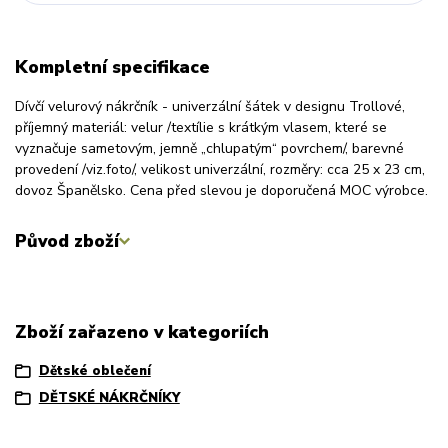
Kompletní specifikace
Dívčí velurový nákrčník - univerzální šátek v designu Trollové,
příjemný materiál: velur /textílie s krátkým vlasem, které se
vyznačuje sametovým, jemně „chlupatým“ povrchem/, barevné
provedení /viz.foto/, velikost univerzální, rozměry: cca 25 x 23 cm,
dovoz Španělsko. Cena před slevou je doporučená MOC výrobce.
Původ zboží
Zboží zařazeno v kategoriích
Dětské oblečení
DĚTSKÉ NÁKRČNÍKY