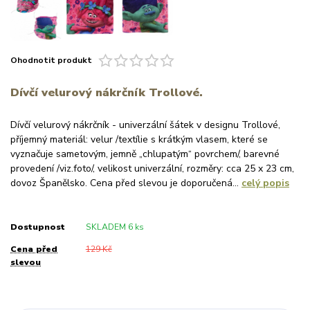
Ohodnotit produkt
Dívčí velurový nákrčník Trollové.
Dívčí velurový nákrčník - univerzální šátek v designu Trollové,
příjemný materiál: velur /textílie s krátkým vlasem, které se
vyznačuje sametovým, jemně „chlupatým“ povrchem/, barevné
provedení /viz.foto/, velikost univerzální, rozměry: cca 25 x 23 cm,
dovoz Španělsko. Cena před slevou je doporučená...
celý popis
Dostupnost
SKLADEM 6 ks
Cena před
129 Kč
slevou