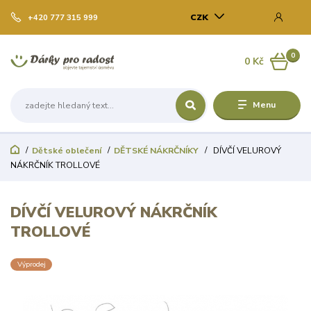
CZK
+420 777 315 999
0
0 Kč
Menu
Dětské oblečení
DĚTSKÉ NÁKRČNÍKY
DÍVČÍ VELUROVÝ
NÁKRČNÍK TROLLOVÉ
DÍVČÍ VELUROVÝ NÁKRČNÍK
TROLLOVÉ
Výprodej