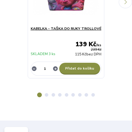
KABELKA - TAŠKA DO RUKY TROLLOVÉ
DÍVČÍ ZIMNÍ
fialový
139 Kč
/
ks
239 Kč
SKLADEM 3 ks
SKLADEM 3 ks
115 Kč
bez DPH
Přidat do košíku