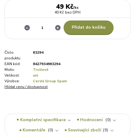
49 Kč
/
ks
40 Kč
bez DPH
Přidat do košíku
Číslo
63294
produktu:
EAN kód:
8427934963294
Motiv:
Trollové
Velikost:
uni
Výrobce:
Cerdá Group Spain
Hlídat cenu / dostupnost
Kompletní specifikace
Hodnocení
0
Komentáře
0
Související zboží
9