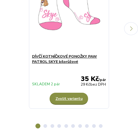
DÍVČÍ KOTNÍČKOVÉ PONOŽKY PAW
DÍVČÍ ZIMNÍ 
PATROL SKYE bílorůžové
modrá
35 Kč
/
pár
SKLADEM 2 pár
SKLADEM 4 ks
29 Kč
bez DPH
Zvolit variantu
Z