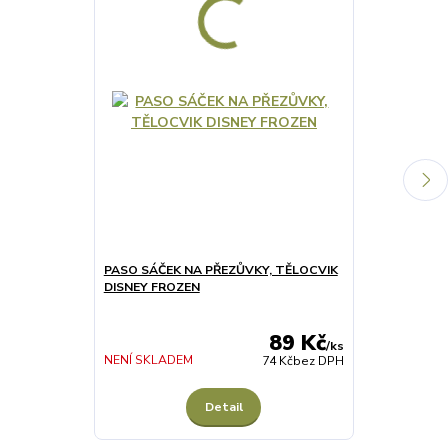
PASO SÁČEK NA PŘEZŮVKY, TĚLOCVIK
PASO SÁČEK 
DISNEY FROZEN
DISNEY FROZ
89 Kč
/
ks
NENÍ SKLADEM
NENÍ SKLADE
74 Kč
bez DPH
Detail