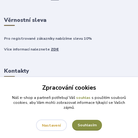
Věrnostní sleva
Pro registrované zákazníky nabízíme slevu 10%
Více informací naleznete
ZDE
Kontakty
Zpracování cookies
+420 777 315 999
Náš e-shop a partneři potřebují Váš
souhlas
s použitím souborů
cookies, aby Vám mohli zobrazovat informace týkající se Vašich
zájmů.
obchod@darky-pro-radost.cz
Souhlasím
Nastavení