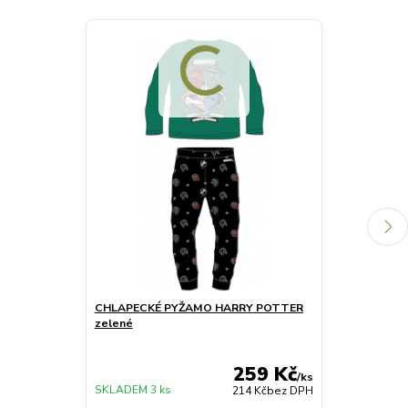
Výprodej
CHLAPECKÉ PYŽAMO HARRY POTTER
DÍVČÍ PONOŽ
zelené
3 KS
259 Kč
SKLADEM
/
ks
SKLADEM 3 ks
3 sada
214 Kč
bez DPH