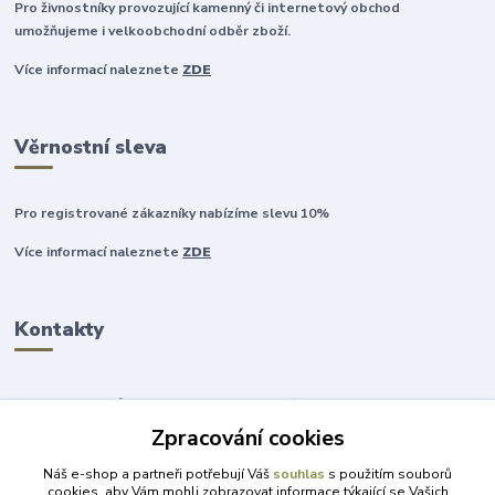
Pro živnostníky provozující kamenný či internetový obchod
umožňujeme i velkoobchodní odběr zboží.
Více informací naleznete
ZDE
Věrnostní sleva
Pro registrované zákazníky nabízíme slevu 10%
Více informací naleznete
ZDE
Kontakty
Zpracování cookies
+420 777 315 999
Náš e-shop a partneři potřebují Váš
souhlas
s použitím souborů
cookies, aby Vám mohli zobrazovat informace týkající se Vašich