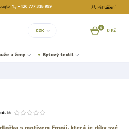
olejte.
+420 777 315 999
Přihlášení
0
0 Kč
CZK
uže a ženy
Bytový textil
odukt
odložka s motivem Emoji, která je díky své