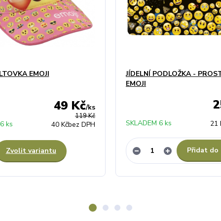
ILTOVKA EMOJI
JÍDELNÍ PODLOŽKA - PROS
EMOJI
2
49 Kč
/
ks
119 Kč
SKLADEM 6 ks
21 
6 ks
40 Kč
bez DPH
Přidat do
Zvolit variantu