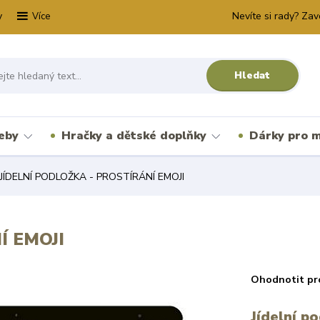
y
Nevíte si rady? Zav
Více
Hledat
řeby
Hračky a dětské doplňky
Dárky pro m
JÍDELNÍ PODLOŽKA - PROSTÍRÁNÍ EMOJI
Í EMOJI
Ohodnotit pr
Jídelní p