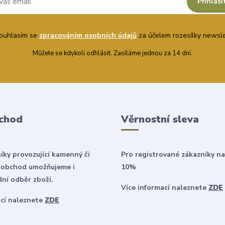
Přihlási
uhlasím se
zpracováním osobních údajů
za účelem rozesílky newsle
Můžete se kdykoli odhlásit. Zasíláme jednou za 14 dní.
chod
Věrnostní sleva
íky provozující kamenný či
Pro registrované zákazníky na
 obchod umožňujeme i
10%
ní odběr zboží.
Více informací naleznete
ZDE
ací naleznete
ZDE