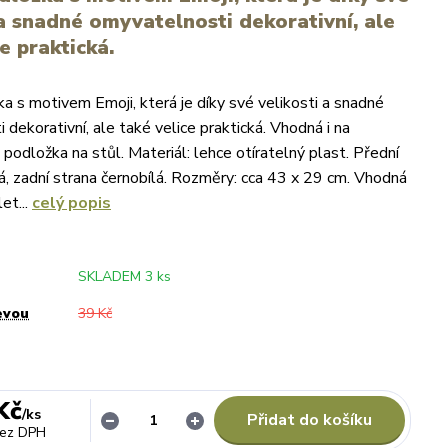
 a snadné omyvatelnosti dekorativní, ale
e praktická.
ka s motivem Emoji, která je díky své velikosti a snadné
dekorativní, ale také velice praktická. Vhodná i na
 podložka na stůl. Materiál: lehce otíratelný plast. Přední
á, zadní strana černobílá. Rozměry: cca 43 x 29 cm. Vhodná
et...
celý popis
SKLADEM 3 ks
evou
39 Kč
Kč
/
ks
Přidat do košíku
ez DPH