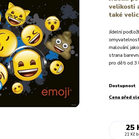
velikosti
také velic
Jídelní podlož
omyvatelnosti 
malování, jako
strana barevn
pro děti od 3 l
Dostupnost
Cena před sl
25 
21 Kč
b