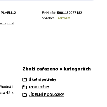
PLAEM12
EAN kód:
5901130077182
Výrobce:
Derform
dostupnost
Zboží zařazeno v kategoriích
Školní potřeby
Vhodná i
PODLOŽKY
 cca 43 x
JÍDELNÍ PODLOŽKY