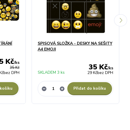
TÍRÁNÍ
SPISOVÁ SLOŽKA - DESKY NA SEŠITY
A4 EMOJI
5 Kč
/
ks
35 Kč
35 Kč
/
ks
SKLADEM 3 ks
Kč
bez DPH
29 Kč
bez DPH
 košíku
Přidat do košíku