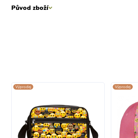
Původ zboží
Výprodej
Výprodej