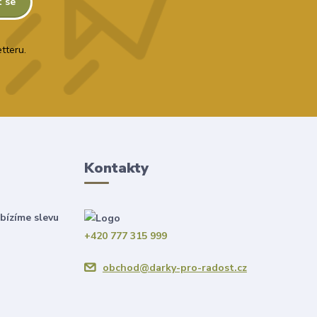
t se
tteru.
Kontakty
bízíme slevu
+420 777 315 999
obchod@darky-pro-radost.cz