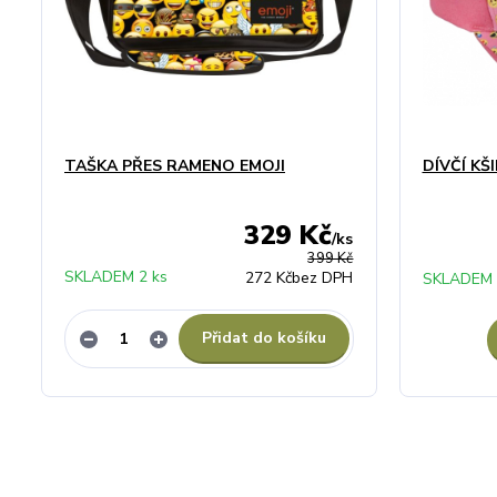
TAŠKA PŘES RAMENO EMOJI
DÍVČÍ KŠ
329 Kč
/
ks
399 Kč
SKLADEM 2 ks
272 Kč
bez DPH
SKLADEM 
Přidat do košíku