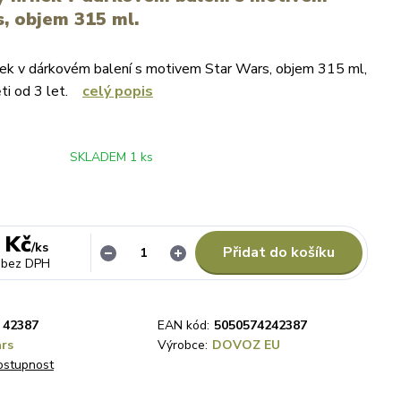
, objem 315 ml.
ek v dárkovém balení s motivem Star Wars, objem 315 ml,
ěti od 3 let.
celý popis
SKLADEM 1 ks
 Kč
/
ks
Přidat do košíku
bez DPH
42387
EAN kód:
5050574242387
rs
Výrobce:
DOVOZ EU
dostupnost