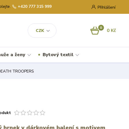
olejte.
+420 777 315 999
Přihlášení
0
0 Kč
CZK
uže a ženy
Bytový textil
DEATH TROOPERS
odukt
 hrnek v dárkovém balení s motivem