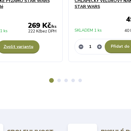
KÉ PYŽAMO STAR WARS
CHLAPECKÝ VELUROVÝ NÁ
dé
STAR WARS
4
269 Kč
/
ks
SKLADEM 1 ks
40 
1 ks
222 Kč
bez DPH
Přidat do
Zvolit variantu