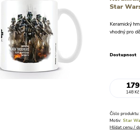
Star Wars
Keramický hrn
vhodný pro d
Dostupnost
179
148 Kč
Číslo produktu:
Motiv:
Star Wa
Hlídat cenu / 