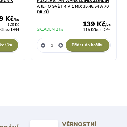
KRČNÍK
PUZZLE STAR WARS MANDALORIAN
A JEHO SVĚT 4 V 1 MIX 35,48,54 A 70
DÍLKŮ
9 Kč
/
ks
139 Kč
129 Kč
/
ks
SKLADEM 2 ks
Kč
bez DPH
115 Kč
bez DPH
 košíku
Přidat do košíku
VĚRNOSTNÍ