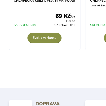
CHLAPECKÁ KŠILTOVKA STAR WARS
CHLAPEC
tmavě še
69 Kč
/
ks
109 Kč
SKLADEM 5 ks
SKLADEM 
57 Kč
bez DPH
Zvolit variantu
DOPRAVA