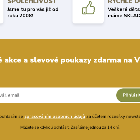
SPOLEHLIVOST
RYCHLÉ 
Jsme tu pro vás již od
Veškeré děts
roku 2008!
máme SKLAD
 akce a slevové poukazy zdarma na V
Přihlási
uhlasím se
zpracováním osobních údajů
za účelem rozesílky newsle
Můžete se kdykoli odhlásit. Zasíláme jednou za 14 dní.