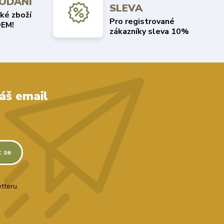
DODÁNÍ
SLEVA
ké zboží
Pro registrované
EM!
zákazníky sleva 10%
áš email
t se
tteru.