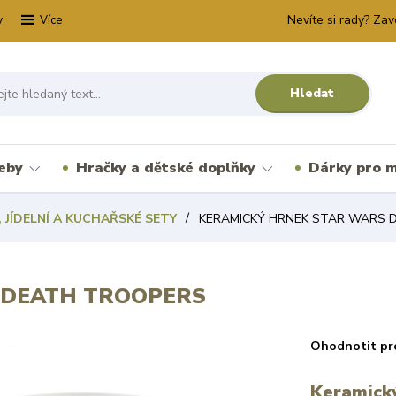
y
Nevíte si rady? Zav
Více
Hledat
řeby
Hračky a dětské doplňky
Dárky pro m
 JÍDELNÍ A KUCHAŘSKÉ SETY
KERAMICKÝ HRNEK STAR WARS 
 DEATH TROOPERS
Ohodnotit pr
Keramický