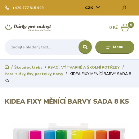
CZK
+420 777 315 999
0
0 Kč
Menu
Školní potřeby
PSACÍ, VÝTVARNÉ A ŠKOLNÍ POTŘEBY
Pera, tužky, fixy, pastelky, barvy
KIDEA FIXY MĚNÍCÍ BARVY SADA 8
KS
KIDEA FIXY MĚNÍCÍ BARVY SADA 8 KS