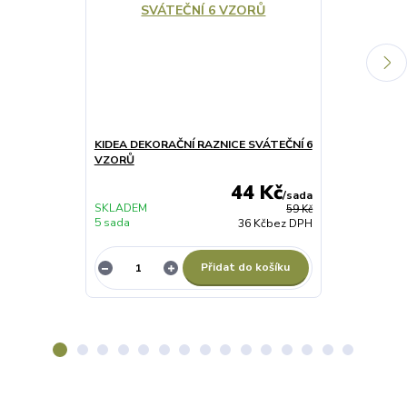
KIDEA DEKORAČNÍ RAZNICE SVÁTEČNÍ 6
KIDEA TROJH
VZORŮ
44 Kč
/
sada
SKLADEM
SKLADEM
59 Kč
5 sada
3 sada
36 Kč
bez DPH
Přidat do košíku