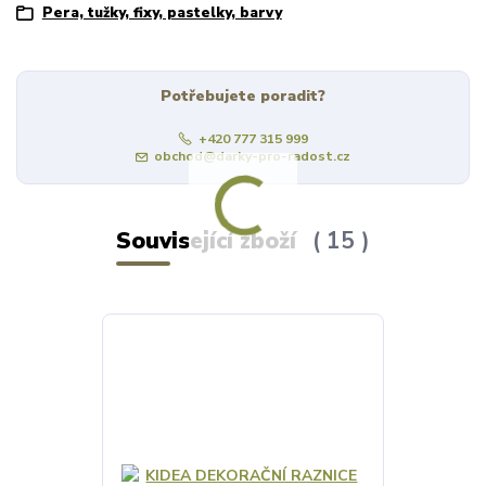
Pera, tužky, fixy, pastelky, barvy
Potřebujete poradit?
+420 777 315 999
obchod@darky-pro-radost.cz
Související zboží
15