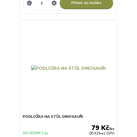
Přidat do košíku
PODLOŽKA NA STŮL DINOSAUŘI
79 Kč
/
ks
SKLADEM 1 ks
65 Kč
bez DPH