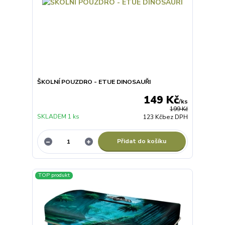
ŠKOLNÍ POUZDRO - ETUE DINOSAUŘI
149 Kč
/
ks
199 Kč
SKLADEM 1 ks
123 Kč
bez DPH
Přidat do košíku
TOP produkt