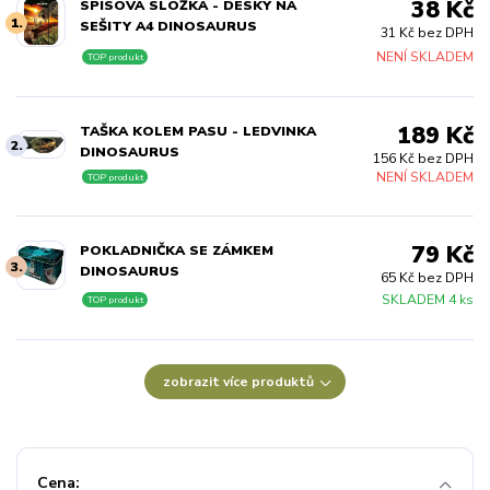
38 Kč
SPISOVÁ SLOŽKA - DESKY NA
1.
SEŠITY A4 DINOSAURUS
31 Kč bez DPH
NENÍ SKLADEM
TOP produkt
189 Kč
TAŠKA KOLEM PASU - LEDVINKA
2.
DINOSAURUS
156 Kč bez DPH
NENÍ SKLADEM
TOP produkt
79 Kč
POKLADNIČKA SE ZÁMKEM
3.
DINOSAURUS
65 Kč bez DPH
SKLADEM 4 ks
TOP produkt
zobrazit více produktů
Cena: