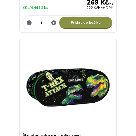
269 Kč
/
ks
SKLADEM 3 ks
222 Kč
bez DPH
Přidat do košíku
Školní pouzdro - etue dinosauři