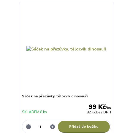
Sáček na přezůvky, tělocvik dinosauři
99 Kč
/
ks
SKLADEM 8 ks
82 Kč
bez DPH
Přidat do košíku