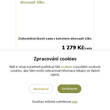
Zvýhodněná školní sada s batohem dinosauři 10ks
1 279 Kč
/
sada
1 477 Kč
NENÍ SKLADEM
1 057 Kč
bez DPH
Zpracování cookies
Náš e-shop a partneři potřebují Váš
souhlas
s použitím souborů
Detail
cookies, aby Vám mohli zobrazovat informace týkající se Vašich
zájmů.
Souhlasím
Nastavení
Souhlas můžete odmítnout
zde
.