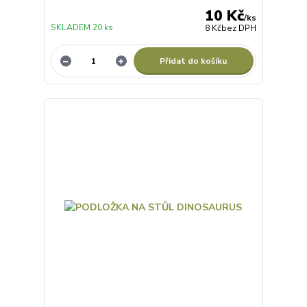
10 Kč
/
ks
SKLADEM 20 ks
8 Kč
bez DPH
Přidat do košíku