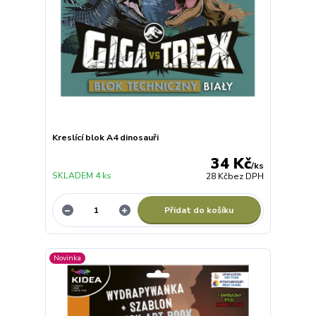
Kreslící blok A4 dinosauři
34 Kč
/
ks
SKLADEM 4 ks
28 Kč
bez DPH
Přidat do košíku
Novinka