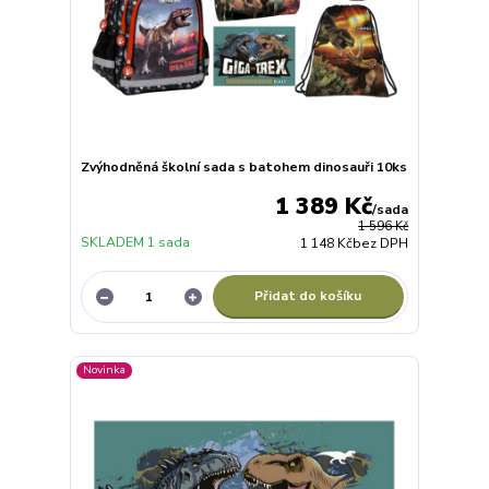
Zvýhodněná školní sada s batohem dinosauři 10ks
1 389 Kč
/
sada
1 596 Kč
SKLADEM 1 sada
1 148 Kč
bez DPH
Přidat do košíku
Novinka