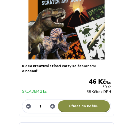
Kidea kreativní stírací karty se šablonami
dinosauři
46 Kč
/
ks
59 Kč
SKLADEM 2 ks
38 Kč
bez DPH
Přidat do košíku