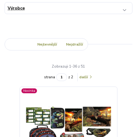
Výrobce
Nejnovější
Nejlevnější
Nejdražší
Zobrazuji 1-36 z 51
strana
z 2
další
Novinka