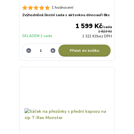
1 hodnocení
Zvýhodněná školní sada s aktovkou dinosauři 8ks
1 599 Kč
/
sada
1 823 Kč
SKLADEM 2 sada
1 321 Kč
bez DPH
Přidat do košíku