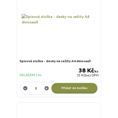
Spisová složka - desky na sešity A4 dinosauři
38 Kč
/
ks
SKLADEM 1 ks
31 Kč
bez DPH
Přidat do košíku