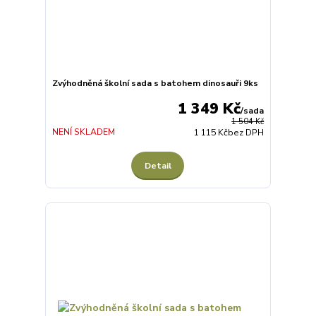
Zvýhodněná školní sada s batohem dinosauři 9ks
1 349 Kč
/
sada
1 504 Kč
NENÍ SKLADEM
1 115 Kč
bez DPH
Detail