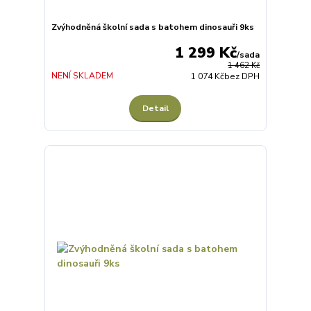
Zvýhodněná školní sada s batohem dinosauři 9ks
1 299 Kč
/
sada
1 462 Kč
NENÍ SKLADEM
1 074 Kč
bez DPH
Detail