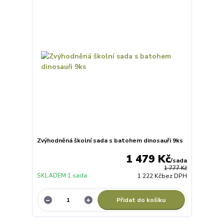
Zvýhodněná školní sada s batohem dinosauři 9ks
1 479 Kč
/
sada
1 777 Kč
SKLADEM 1 sada
1 222 Kč
bez DPH
Přidat do košíku