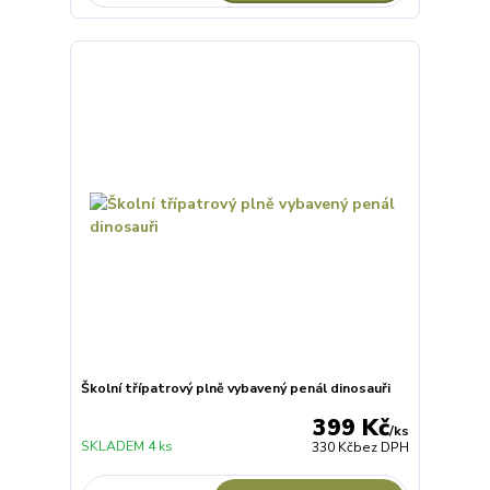
Školní třípatrový plně vybavený penál dinosauři
399 Kč
/
ks
SKLADEM 4 ks
330 Kč
bez DPH