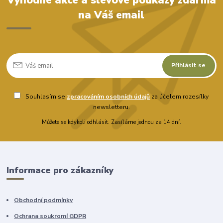
Výhodné akce a slevové poukazy zdarma
na Váš email
Přihlásit se
Souhlasím se
zpracováním osobních údajů
za účelem rozesílky
newsletteru.
Můžete se kdykoli odhlásit. Zasíláme jednou za 14 dní.
Informace pro zákazníky
Obchodní podmínky
Ochrana soukromí GDPR