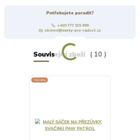
Potřebujete poradit?
+420 777 315 999
obchod@darky-pro-radost.cz
Související zboží
10
Výprodej
Výprodej