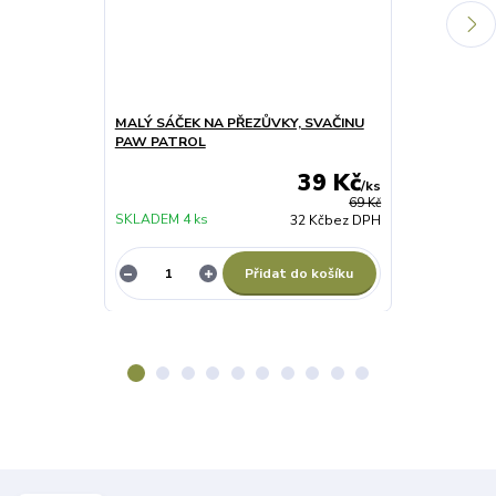
MALÝ SÁČEK NA PŘEZŮVKY, SVAČINU
CHLAPECKÉ 
PAW PATROL
CHASE
39 Kč
/
ks
69 Kč
SKLADEM 4 ks
32 Kč
bez DPH
NENÍ SKLADE
Přidat do košíku