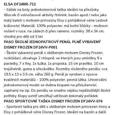
ELSA DF24RR-712
- Sáček na boty, jednokomorová taška ideální na přezůvky,
tělocvik či volnočasové aktivity /trénink, bazén apod./ nebo jako
malý batoh s motivem princezny Elsy z pohádkové série Ledové
království. Materiál: 100% polyester, má boční šňůrky - možnost
nošení v ruce, na zádech či přes rameno, rozměry: 38 x 34 cm,
vhodný pro děti od 3 let.
PASO ŠKOLNÍ JEDNOPATROVÝ PENÁL PLNĚ VYBAVENÝ
DISNEY FROZEN DF24VV-P001
- Školní vybavený penál s oblíbeným motivem Disney Frozen,
rozkládací, obsahuje 2 chlopně, ve kterých jsou umístěny 9 x
pastelky, 7 x fixy, 1x tužka, 1x propiska, 15 cm pravítko, 10 cm
trojúhelník, guma a ořezávátko. Rozměry složeného penálu: cca
19,5 x 13 x 3,5 cm, váha 260 g. Penál je vyroben z vysoce
kvalitních materiálů - 100% polyester, pevná látka. Univerzální,
jednokomorový model se dvěma klopami na příslušenství,
zapínaný na zip. Do penálu se snadno vejdou nejdůležitější školní
potřeby. Klopy uvnitř umožňují udržovat dokonalý pořádek.
PASO SPORTOVNÍ TAŠKA DISNEY FROZEN DF24VV-074
- Sportovní taška pro děti s oblíbeným motivem princezen Anny a
Elsy z pohádkové série Disney Frozen. Ideální na bazén a další