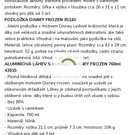
volnočasové aktivity. Barevné provedení: modré s barevným
potiskem. Rozměry: šířka x výška x hloubka cca 26 x 31 x 11 cm,
vhodný pro děti od 3 let.
PODLOŽKA DISNEY FROZEN 35143
- Jídelní podložka s motivem Disney Ledové království, která je
díky své velikosti a snadné omyvatelnosti dekorativní, ale také
velice praktická. Vhodná i na malování, jako podložka na stůl.
Materiál: lehce otíratelný, pevný plast. Rozměry: cca 43 x 28 cm,
hmotnost: 52 g, potisk na přední straně podložky, zadní strana
jednobarevná, bílá. Vhodná pro děti od 3 let.
ALUMINIOVÁ LÁHEV S RUKOJETÍ DISNEY FROZEN 760ml
42615
- Pevná hliníková dětská láhev na vodu pro snadné pití s
oblíbeným motivem Disney Frozen. Součástí je uzávěr se
silikonovým držadlem. Láhev je zdobená postavičkami z jejich
oblíbené série, díky které si ji budou chtít vzít všude s sebou.
- Bez BPA
- Uzávěr s ramínkem
- Kapacita: 760 ml
- Materiál: hliník
- Rozměry: výška 21,1 cm, průměr 7,3 cm, hmotnost: 106 g
- Vhodná pro děti od 3 let.