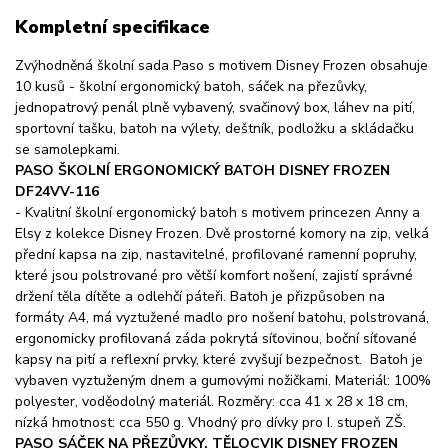
Kompletní specifikace
Zvýhodněná školní sada Paso s motivem Disney Frozen obsahuje
10 kusů - školní ergonomický batoh, sáček na přezůvky,
jednopatrový penál plně vybavený, svačinový box, láhev na pití,
sportovní tašku, batoh na výlety, deštník, podložku a skládačku
se samolepkami.
PASO ŠKOLNÍ ERGONOMICKÝ BATOH DISNEY FROZEN
DF24VV-116
- Kvalitní školní ergonomický batoh s motivem princezen Anny a
Elsy z kolekce Disney Frozen. Dvě prostorné komory na zip, velká
přední kapsa na zip, nastavitelné, profilované ramenní popruhy,
které jsou polstrované pro větší komfort nošení, zajistí správné
držení těla dítěte a odlehčí páteři. Batoh je přizpůsoben na
formáty A4, má vyztužené madlo pro nošení batohu, polstrovaná,
ergonomicky profilovaná záda pokrytá síťovinou, boční síťované
kapsy na pití a reflexní prvky, které zvyšují bezpečnost. Batoh je
vybaven vyztuženým dnem a gumovými nožičkami. Materiál: 100%
polyester, voděodolný materiál. Rozměry: cca 41 x 28 x 18 cm,
nízká hmotnost: cca 550 g. Vhodný pro dívky pro I. stupeň ZŠ.
PASO SÁČEK NA PŘEZŮVKY, TĚLOCVIK DISNEY FROZEN