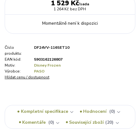
1 529 Kč
/
sada
1 264 Kč
bez DPH
Momentálně není k dispozici
Číslo
DF24VV-116SET10
produktu:
EAN kód:
5903162126807
Motiv:
Disney Frozen
Výrobce:
PASO
Hlídat cenu / dostupnost
Kompletní specifikace
Hodnocení
0
Komentáře
0
Související zboží
20