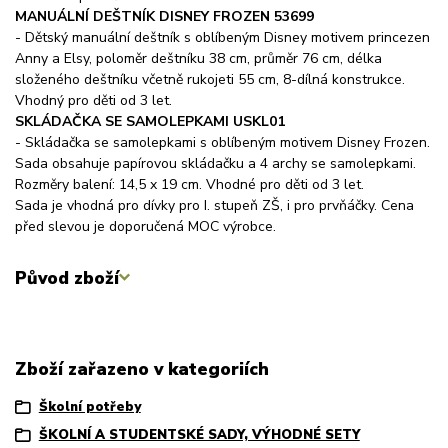
MANUÁLNÍ DEŠTNÍK DISNEY FROZEN 53699
- Dětský manuální deštník s oblíbeným Disney motivem princezen
Anny a Elsy, poloměr deštníku 38 cm, průměr 76 cm, délka
složeného deštníku včetně rukojeti 55 cm, 8-dílná konstrukce.
Vhodný pro děti od 3 let.
SKLÁDAČKA SE SAMOLEPKAMI USKL01
- Skládačka se samolepkami s oblíbeným motivem Disney Frozen.
Sada obsahuje papírovou skládačku a 4 archy se samolepkami.
Rozměry balení: 14,5 x 19 cm. Vhodné pro děti od 3 let.
Sada je vhodná pro dívky pro I. stupeň ZŠ, i pro prvňáčky. Cena
před slevou je doporučená MOC výrobce.
Původ zboží
Zboží zařazeno v kategoriích
Školní potřeby
ŠKOLNÍ A STUDENTSKÉ SADY, VÝHODNÉ SETY