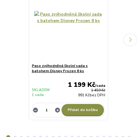
Paso zvýhodněná školní sada s
Paso zvýhodně
batohem Disney Frozen 8 ks
batohem Disn
1 199 Kč
/
sada
SKLADEM
1 459 Kč
1 sada
991 Kč
bez DPH
NENÍ SKLADE
Přidat do košíku