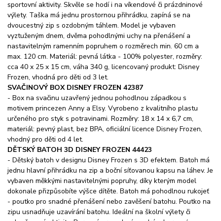
sportovní aktivity. Skvěle se hodí i na víkendové či prázdninové
výlety. Taška má jednu prostornou přihrádku, zapíná se na
dvoucestný zip s ozdobným táhlem. Model je vybaven
vyztuženým dnem, dvěma pohodlnými uchy na přenášení a
nastavitelným ramenním popruhem o rozměrech min. 60 cm a
max. 120 cm. Materiál: pevná látka - 100% polyester, rozměry:
cca 40 x 25 x 15 cm, váha 340 g, licencovaný produkt: Disney
Frozen, vhodná pro děti od 3 let.
SVAČINOVÝ BOX DISNEY FROZEN 42387
- Box na svačinu uzavřený jednou pohodlnou západkou s
motivem princezen Anny a Elsy. Vyrobeno z kvalitního plastu
určeného pro styk s potravinami. Rozměry: 18 x 14 x 6,7 cm,
materiál: pevný plast, bez BPA, oficiální licence Disney Frozen,
vhodný pro děti od 4 let.
DĚTSKÝ BATOH 3D DISNEY FROZEN 44423
- Dětský batoh v designu Disney Frozen s 3D efektem. Batoh má
jednu hlavní přihrádku na zip a boční síťovanou kapsu na láhev. Je
vybaven měkkými nastavitelnými popruhy, díky kterým model
dokonale přizpůsobíte výšce dítěte. Batoh má pohodlnou rukojeť
- poutko pro snadné přenášení nebo zavěšení batohu. Poutko na
zipu usnadňuje uzavírání batohu. Ideální na školní výlety či