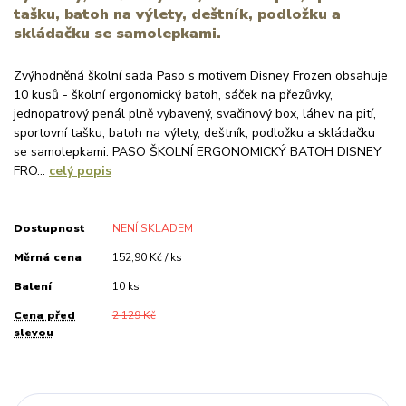
tašku, batoh na výlety, deštník, podložku a
skládačku se samolepkami.
Zvýhodněná školní sada Paso s motivem Disney Frozen obsahuje
10 kusů - školní ergonomický batoh, sáček na přezůvky,
jednopatrový penál plně vybavený, svačinový box, láhev na pití,
sportovní tašku, batoh na výlety, deštník, podložku a skládačku
se samolepkami. PASO ŠKOLNÍ ERGONOMICKÝ BATOH DISNEY
FRO...
celý popis
Dostupnost
NENÍ SKLADEM
Měrná cena
152,90 Kč / ks
Balení
10 ks
Cena před
2 129 Kč
slevou