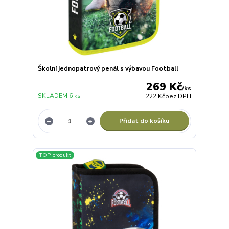
Školní jednopatrový penál s výbavou Football
269 Kč
/
ks
SKLADEM 6 ks
222 Kč
bez DPH
Přidat do košíku
TOP produkt