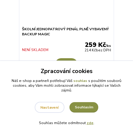
ŠKOLNÍ JEDNOPATROVÝ PENÁL PLNĚ VYBAVENÝ
BACKUP MAGIC
259 Kč
/
ks
NENÍ SKLADEM
214 Kč
bez DPH
Detail
Zpracování cookies
Náš e-shop a partneři potřebují Váš
souhlas
s použitím souborů
cookies, aby Vám mohli zobrazovat informace týkající se Vašich
zájmů.
Souhlasím
Nastavení
Souhlas můžete odmítnout
zde
.