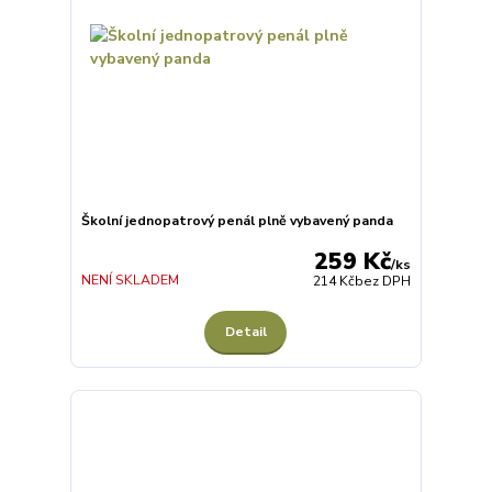
Školní jednopatrový penál plně vybavený panda
259 Kč
/
ks
NENÍ SKLADEM
214 Kč
bez DPH
Detail