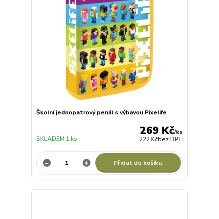
Školní jednopatrový penál s výbavou Pixelife
269 Kč
/
ks
SKLADEM 1 ks
222 Kč
bez DPH
Přidat do košíku