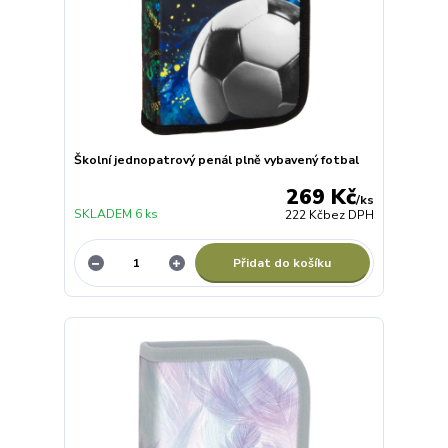
Školní jednopatrový penál plně vybavený fotbal
269 Kč
/
ks
SKLADEM 6 ks
222 Kč
bez DPH
Přidat do košíku