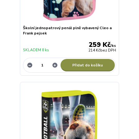
Školní jednopatrový penál plně vybavený Cleo a
Frank pejsek
259 Kč
/
ks
SKLADEM 8 ks
214 Kč
bez DPH
Přidat do košíku