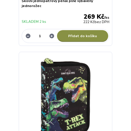
Školní jednopatrový penál plně vybavený
jednorožec
269 Kč
/
ks
SKLADEM 2 ks
222 Kč
bez DPH
Přidat do košíku