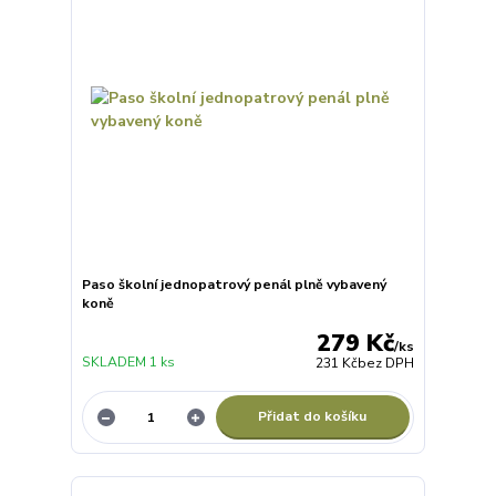
Paso školní jednopatrový penál plně vybavený
koně
279 Kč
/
ks
SKLADEM 1 ks
231 Kč
bez DPH
Přidat do košíku