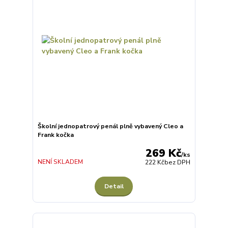
Školní jednopatrový penál plně vybavený Cleo a
Frank kočka
269 Kč
/
ks
NENÍ SKLADEM
222 Kč
bez DPH
Detail