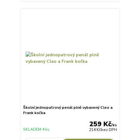
Školní jednopatrový penál plně vybavený Cleo a
Frank kočka
259 Kč
/
ks
SKLADEM 4 ks
214 Kč
bez DPH