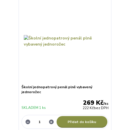
Školní jednopatrový penál plně vybavený
jednorožec
269 Kč
/
ks
SKLADEM 1 ks
222 Kč
bez DPH
Přidat do košíku