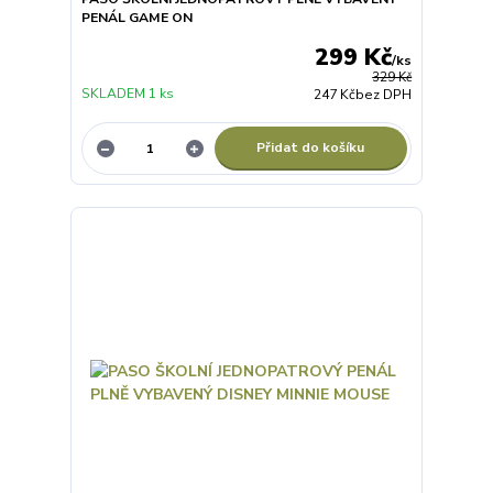
PENÁL GAME ON
299 Kč
/
ks
329 Kč
SKLADEM 1 ks
247 Kč
bez DPH
Přidat do košíku