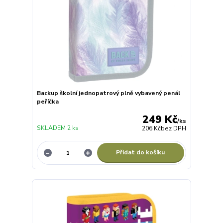
Backup školní jednopatrový plně vybavený penál
peříčka
249 Kč
/
ks
SKLADEM 2 ks
206 Kč
bez DPH
Přidat do košíku