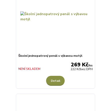
Školní jednopatrový penál s výbavou motýl
269 Kč
/
ks
NENÍ SKLADEM
222 Kč
bez DPH
Detail