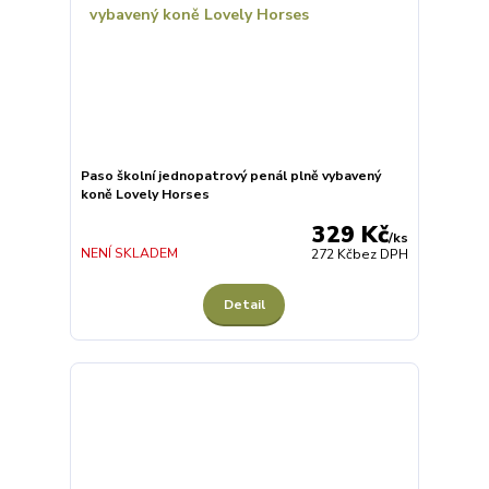
Paso školní jednopatrový penál plně vybavený
koně Lovely Horses
329 Kč
/
ks
NENÍ SKLADEM
272 Kč
bez DPH
Detail