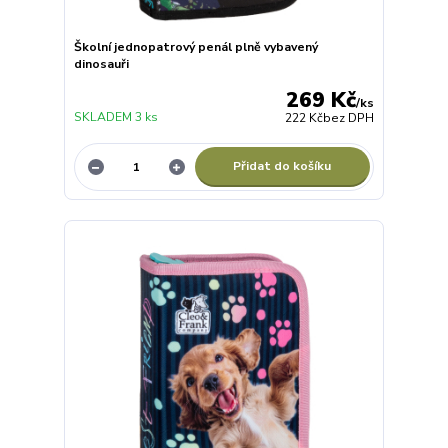
Školní jednopatrový penál plně vybavený
dinosauři
269 Kč
/
ks
SKLADEM 3 ks
222 Kč
bez DPH
Přidat do košíku