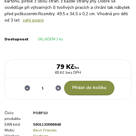
kartonu, potisk z obou stran, z každé strany jiný. Dobře se
osvědčuje při výtvarných či tvořivých pracích a chrání tak nábytek
před poškozením.Rozměry: 49,5 x 34,5 x 0,2 cm. Vhodná pro děti
od 3 let.
celý popis
Dostupnost
SKLADEM 1 ks
79 Kč
/
ks
65 Kč
bez DPH
Přidat do košíku
Číslo
POBF10
produktu:
EAN kód:
5901130096848
Motiv:
Best Friends
Výrobce:
Derform