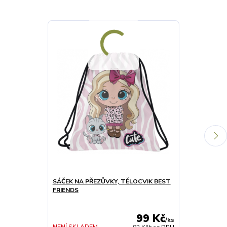
SÁČEK NA PŘEZŮVKY, TĚLOCVIK BEST
SPISOVÁ SLO
FRIENDS
A4 BEST FRI
99 Kč
/
ks
SKLADEM 1 ks
NENÍ SKLADEM