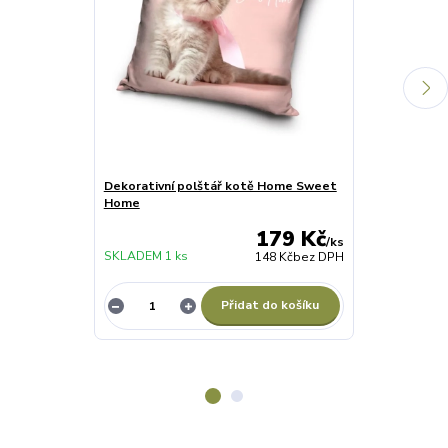
Dekorativní polštář kotě Home Sweet
Školní sešit 
Home
pes linkovaný
179 Kč
/
ks
SKLADEM 1 ks
SKLADEM 4 ks
148 Kč
bez DPH
Přidat do košíku