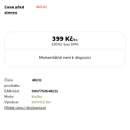
Cena před
469 Kč
slevou
399 Kč
/
ks
330 Kč
bez DPH
Momentálně není k dispozici
Číslo
48231
produktu:
EAN kód:
5907750548231
Motiv:
Kočky
Výrobce:
DOVOZ EU
Hlídat cenu / dostupnost