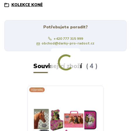
KOLEKCE KONĚ
Potřebujete poradit?
+420 777 315 999
obchod@darky-pro-radost.cz
Související zboží
4
Výprodej
Výprodej