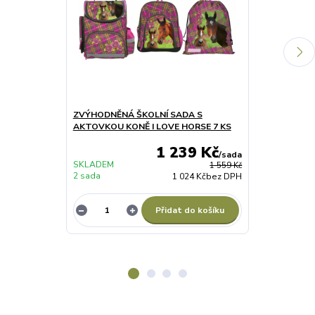
ZVÝHODNĚNÁ ŠKOLNÍ SADA S
PODLOŽKA NA
AKTOVKOU KONĚ I LOVE HORSE 7 KS
HORSES
1 239 Kč
/
sada
SKLADEM
1 559 Kč
2 sada
SKLADEM 6 ks
1 024 Kč
bez DPH
Přidat do košíku