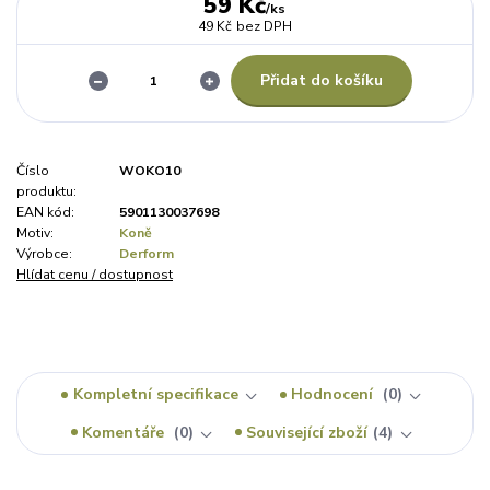
59 Kč
/
ks
49 Kč
bez DPH
Přidat do košíku
Číslo
WOKO10
produktu:
EAN kód:
5901130037698
Motiv:
Koně
Výrobce:
Derform
Hlídat cenu / dostupnost
Kompletní specifikace
Hodnocení
0
Komentáře
0
Související zboží
4