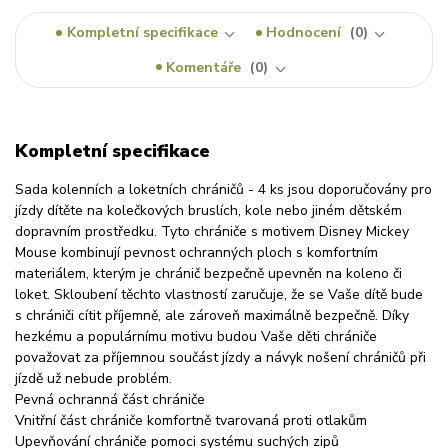
Kompletní specifikace
Hodnocení
0
Komentáře
0
Kompletní specifikace
Sada kolenních a loketních chráničů - 4 ks jsou doporučovány pro
jízdy dítěte na kolečkových bruslích, kole nebo jiném dětském
dopravním prostředku. Tyto chrániče s motivem Disney Mickey
Mouse kombinují pevnost ochranných ploch s komfortním
materiálem, kterým je chránič bezpečně upevněn na koleno či
loket. Skloubení těchto vlastností zaručuje, že se Vaše dítě bude
s chrániči cítit příjemně, ale zároveň maximálně bezpečně. Díky
hezkému a populárnímu motivu budou Vaše děti chrániče
považovat za příjemnou součást jízdy a návyk nošení chráničů při
jízdě už nebude problém.
Pevná ochranná část chrániče
Vnitřní část chrániče komfortně tvarovaná proti otlakům
Upevňování chrániče pomoci systému suchých zipů