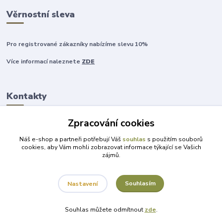
Věrnostní sleva
Pro registrované zákazníky nabízíme slevu 10%
Více informací naleznete
ZDE
Kontakty
Zpracování cookies
+420 777 315 999
Náš e-shop a partneři potřebují Váš
souhlas
s použitím souborů
cookies, aby Vám mohli zobrazovat informace týkající se Vašich
zájmů.
obchod@darky-pro-radost.cz
Souhlasím
Nastavení
Souhlas můžete odmítnout
zde
.
Vytvořeno na
Eshop-rychle.cz