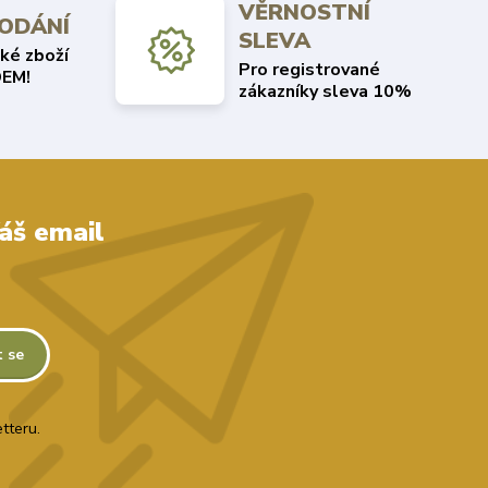
VĚRNOSTNÍ
DODÁNÍ
SLEVA
ké zboží
Pro registrované
EM!
zákazníky sleva 10%
áš email
t se
tteru.