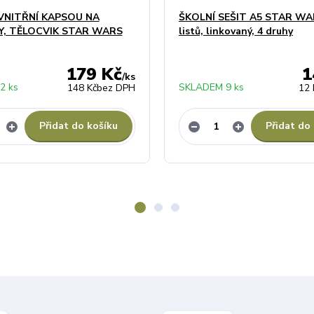
VNITŘNÍ KAPSOU NA
ŠKOLNÍ SEŠIT A5 STAR WA
Y, TĚLOCVIK STAR WARS
listů, linkovaný, 4 druhy
179 Kč
1
/
ks
2 ks
SKLADEM 9 ks
148 Kč
bez DPH
12 
Přidat do košíku
Přidat do