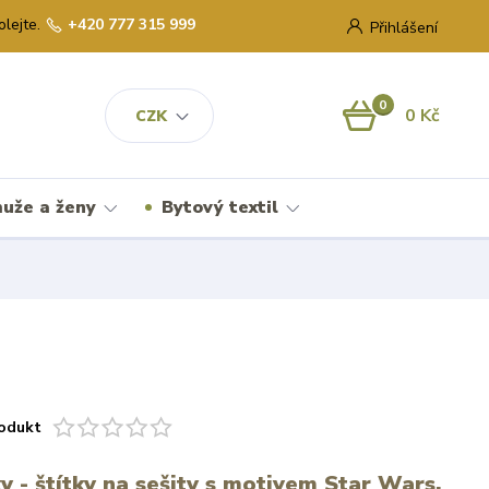
olejte.
+420 777 315 999
Přihlášení
0
0 Kč
CZK
uže a ženy
Bytový textil
odukt
 - štítky na sešity s motivem Star Wars,