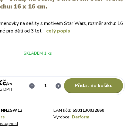
chu: 16 x 16 cm.
menovky na sešity s motivem Star Wars, rozměr archu: 16
né pro děti od 3 let.
celý popis
SKLADEM 1 ks
Kč
/
ks
Přidat do košíku
ez DPH
NNZSW12
EAN kód:
5901130032860
rs
Výrobce:
Derform
dostupnost