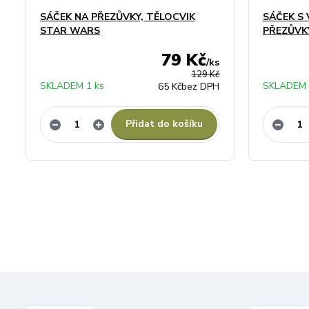
SÁČEK NA PŘEZŮVKY, TĚLOCVIK
SÁČEK S 
STAR WARS
PŘEZŮVK
79 Kč
/
ks
129 Kč
SKLADEM 1 ks
SKLADEM 
65 Kč
bez DPH
Přidat do košíku