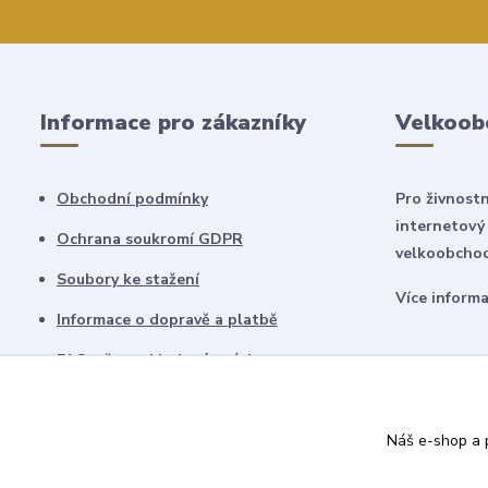
Informace pro zákazníky
Velkoob
Obchodní podmínky
Pro živnostn
internetový
Ochrana soukromí GDPR
velkoobchod
Soubory ke stažení
Více inform
Informace o dopravě a platbě
FAQ - často kladené otázky
Dostupnost zboží
Náš e-shop a p