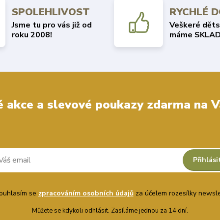
SPOLEHLIVOST
RYCHLÉ 
Jsme tu pro vás již od
Veškeré děts
roku 2008!
máme SKLAD
 akce a slevové poukazy zdarma na V
Přihlási
uhlasím se
zpracováním osobních údajů
za účelem rozesílky newsle
Můžete se kdykoli odhlásit. Zasíláme jednou za 14 dní.