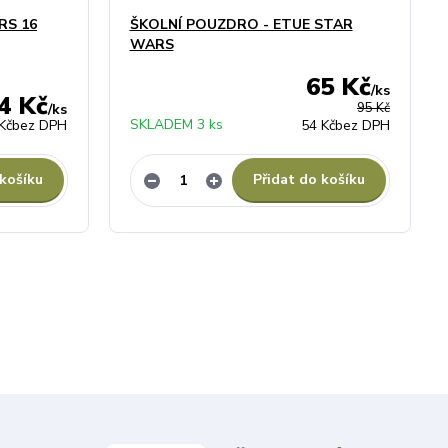
RS 16
ŠKOLNÍ POUZDRO - ETUE STAR
WARS
65 Kč
/
ks
4 Kč
95 Kč
/
ks
SKLADEM 3 ks
Kč
bez DPH
54 Kč
bez DPH
 košíku
Přidat do košíku