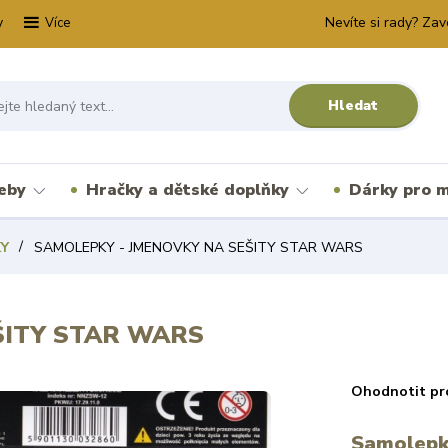
y
Nevíte si rady? Zav
Více
Hledat
řeby
Hračky a dětské doplňky
Dárky pro m
Y
SAMOLEPKY - JMENOVKY NA SEŠITY STAR WARS
ŠITY STAR WARS
Ohodnotit pr
Samolepky