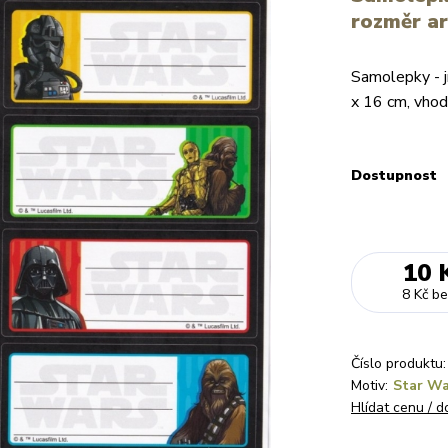
rozměr ar
Samolepky - j
x 16 cm, vhod
Dostupnost
10 
8 Kč
b
Číslo produktu:
Motiv:
Star Wa
Hlídat cenu / 