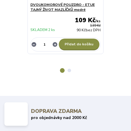
DVOUKOMOROVÉ POUZDRO - ETUE
TAŠTIČKA, P
TAJNÝ ŽIVOT MAZLÍČKŮ modré
MOUSE RACE
109 Kč
/
ks
139 Kč
SKLADEM 2 ks
SKLADEM 2 ks
90 Kč
bez DPH
Přidat do košíku
DOPRAVA ZDARMA
pro objednávky nad 2000 Kč