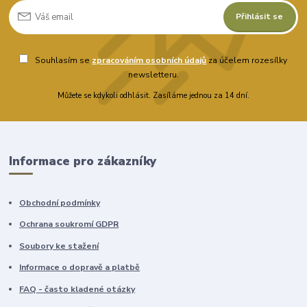
Přihlásit se
Souhlasím se
zpracováním osobních údajů
za účelem rozesílky
newsletteru.
Můžete se kdykoli odhlásit. Zasíláme jednou za 14 dní.
Informace pro zákazníky
Obchodní podmínky
Ochrana soukromí GDPR
Soubory ke stažení
Informace o dopravě a platbě
FAQ - často kladené otázky