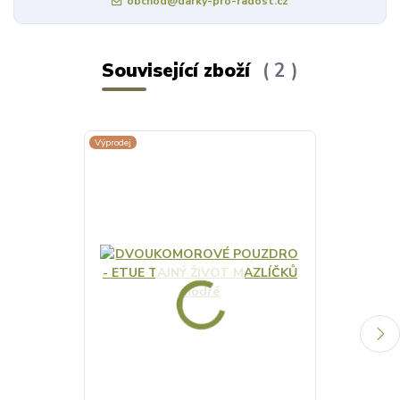
obchod@darky-pro-radost.cz
Související zboží
2
Výprodej