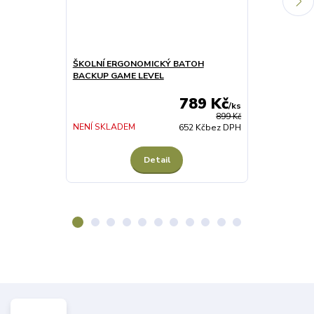
ŠKOLNÍ ERGONOMICKÝ BATOH
PODLOŽKA N
BACKUP GAME LEVEL
LEVEL
789 Kč
/
ks
899 Kč
SKLADEM 5 ks
NENÍ SKLADEM
652 Kč
bez DPH
Detail