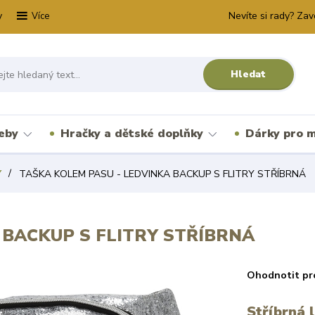
y
Nevíte si rady? Zav
Více
Hledat
řeby
Hračky a dětské doplňky
Dárky pro m
Y
TAŠKA KOLEM PASU - LEDVINKA BACKUP S FLITRY STŘÍBRNÁ
 BACKUP S FLITRY STŘÍBRNÁ
Ohodnotit pr
Stříbrná 