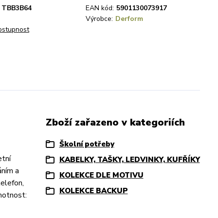
TBB3B64
EAN kód:
5901130073917
Výrobce:
Derform
dostupnost
Zboží zařazeno v kategoriích
Školní potřeby
etní
KABELKY, TAŠKY, LEDVINKY, KUFŘÍKY
áním a
KOLEKCE DLE MOTIVU
elefon,
KOLEKCE BACKUP
motnost: