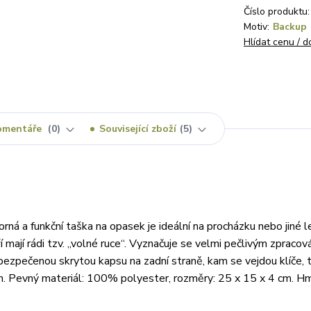
Číslo produktu:
Motiv:
Backup
Hlídat cenu / 
omentáře
0
Související zboží
5
rná a funkční taška na opasek je ideální na procházku nebo jiné l
eří mají rádi tzv. „volné ruce“. Vyznačuje se velmi pečlivým zpracov
bezpečenou skrytou kapsu na zadní straně, kam se vejdou klíče, t
h. Pevný materiál: 100% polyester, rozměry: 25 x 15 x 4 cm. H