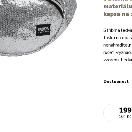
materiálu
kapsa na 
Stříbrná ledvi
taška na opase
nenahraditelná 
ruce“. Vyznač
vzorem. Ledvi
Dostupnost
199
164 Kč