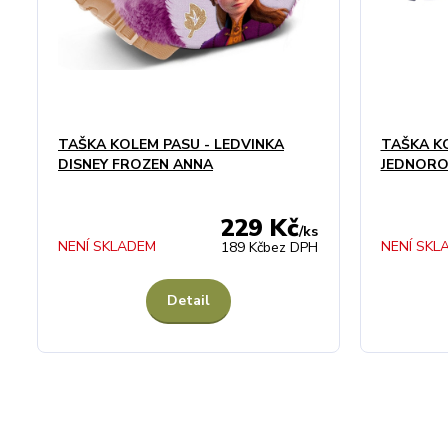
TAŠKA KOLEM PASU - LEDVINKA
TAŠKA KO
DISNEY FROZEN ANNA
JEDNORO
229 Kč
/
ks
NENÍ SKLADEM
NENÍ SKL
189 Kč
bez DPH
Detail