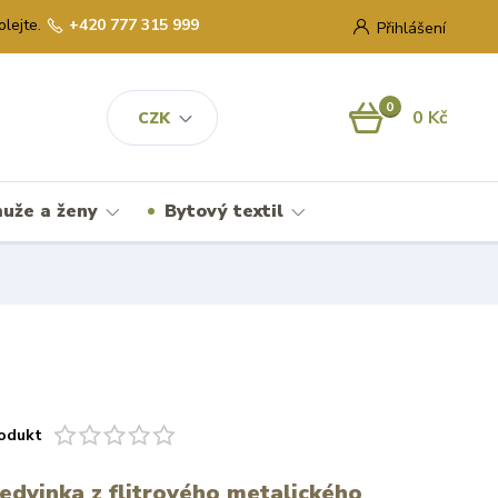
olejte.
+420 777 315 999
Přihlášení
0
0 Kč
CZK
uže a ženy
Bytový textil
odukt
ledvinka z flitrového metalického