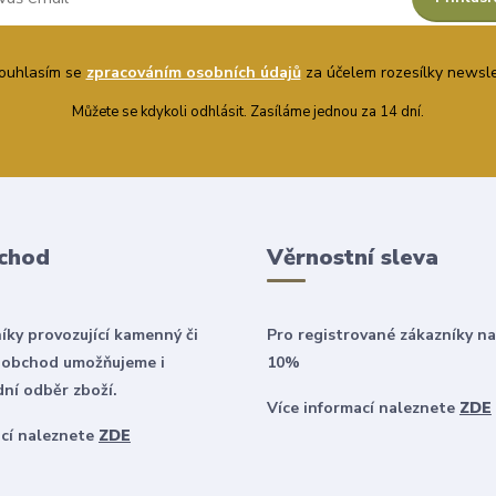
uhlasím se
zpracováním osobních údajů
za účelem rozesílky newsle
Můžete se kdykoli odhlásit. Zasíláme jednou za 14 dní.
chod
Věrnostní sleva
íky provozující kamenný či
Pro registrované zákazníky na
 obchod umožňujeme i
10%
ní odběr zboží.
Více informací naleznete
ZDE
ací naleznete
ZDE