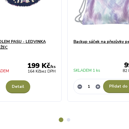
LEM PASU - LEDVINKA
Backup sáček na přezůvky pe
ŽEC
9
199 Kč
/
ks
SKLADEM 1 ks
82 
ADEM
164 Kč
bez DPH
Přidat do
Detail