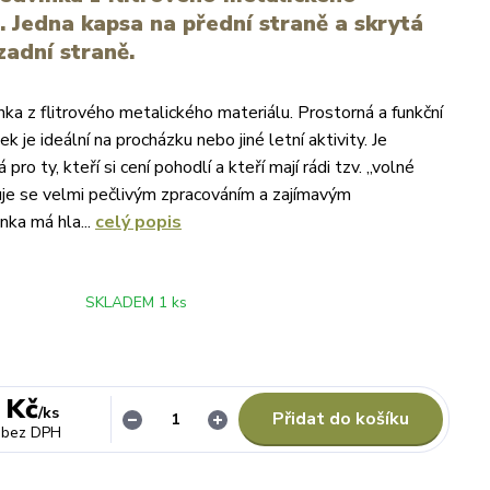
. Jedna kapsa na přední straně a skrytá
zadní straně.
nka z flitrového metalického materiálu. Prostorná a funkční
k je ideální na procházku nebo jiné letní aktivity. Je
pro ty, kteří si cení pohodlí a kteří mají rádi tzv. „volné
uje se velmi pečlivým zpracováním a zajímavým
nka má hla...
celý popis
SKLADEM 1 ks
 Kč
/
ks
Přidat do košíku
bez DPH