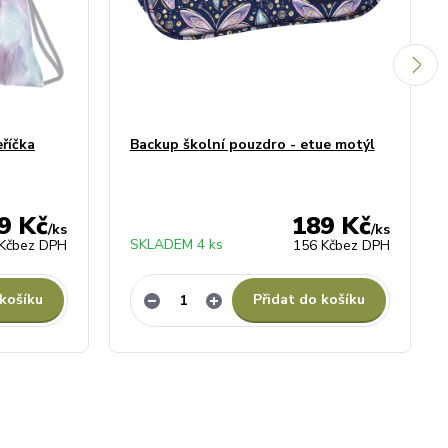
říčka
Backup školní pouzdro - etue motýl
9 Kč
189 Kč
/
ks
/
ks
SKLADEM 4 ks
Kč
bez DPH
156 Kč
bez DPH
 košíku
Přidat do košíku