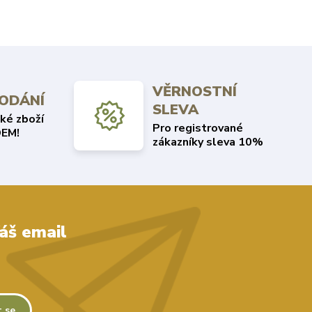
VĚRNOSTNÍ
DODÁNÍ
SLEVA
ké zboží
Pro registrované
EM!
zákazníky sleva 10%
áš email
t se