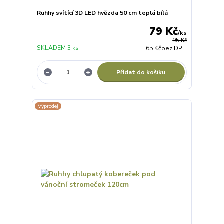
Ruhhy svítící 3D LED hvězda 50 cm teplá bílá
79 Kč
/
ks
95 Kč
SKLADEM 3 ks
65 Kč
bez DPH
Přidat do košíku
Výprodej