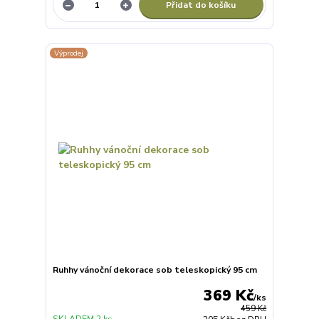
Přidat do košíku
Výprodej
Ruhhy vánoční dekorace sob teleskopický 95 cm
369 Kč
/
ks
459 Kč