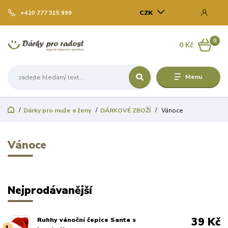
CZK
+420 777 315 999
0
0 Kč
Menu
Dárky pro muže a ženy
DÁRKOVÉ ZBOŽÍ
Vánoce
Vánoce
Nejprodávanější
39 Kč
Ruhhy vánoční čepice Santa s
1.