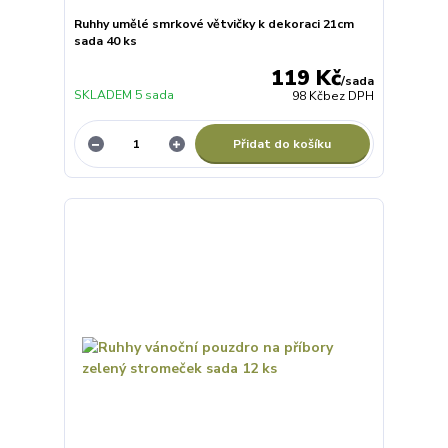
Ruhhy umělé smrkové větvičky k dekoraci 21cm
sada 40 ks
119 Kč
/
sada
SKLADEM 5 sada
98 Kč
bez DPH
Přidat do košíku