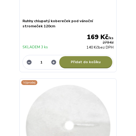
Ruhhy chlupatý kobereček pod vánoční
stromeček 120cm
169 Kč
/
ks
279 Kč
SKLADEM 3 ks
140 Kč
bez DPH
Přidat do košíku
Výprodej