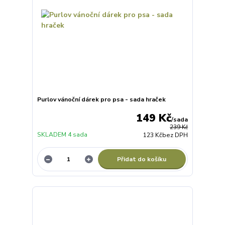
Purlov vánoční dárek pro psa - sada hraček
149 Kč
/
sada
239 Kč
SKLADEM 4 sada
123 Kč
bez DPH
Přidat do košíku