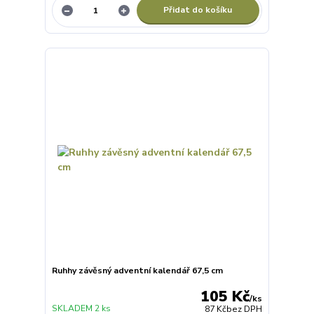
Přidat do košíku
Ruhhy závěsný adventní kalendář 67,5 cm
105 Kč
/
ks
SKLADEM 2 ks
87 Kč
bez DPH