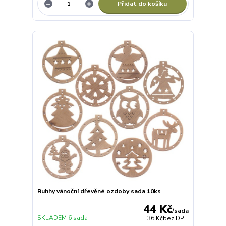
Přidat do košíku
Ruhhy vánoční dřevěné ozdoby sada 10ks
44 Kč
/
sada
SKLADEM 6 sada
36 Kč
bez DPH