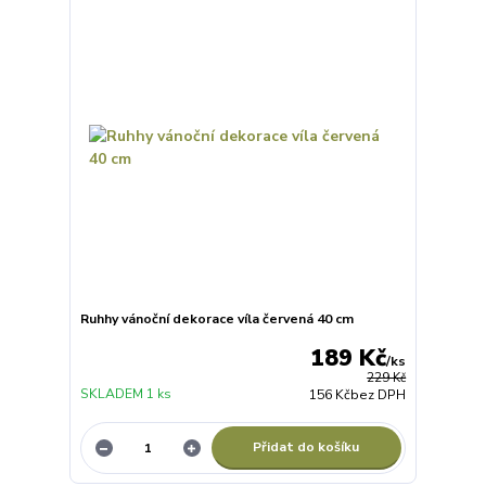
Ruhhy vánoční dekorace víla červená 40 cm
189 Kč
/
ks
229 Kč
SKLADEM 1 ks
156 Kč
bez DPH
Přidat do košíku