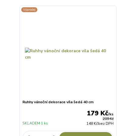
Výprodej
Ruhhy vánoční dekorace víla šedá 40 cm
179 Kč
/
ks
209 Kč
SKLADEM 1 ks
148 Kč
bez DPH