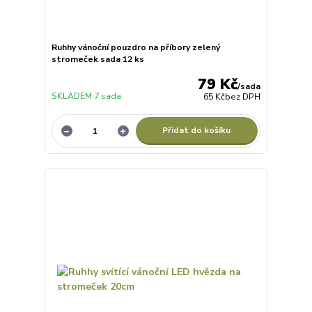
Ruhhy vánoční pouzdro na příbory zelený
stromeček sada 12 ks
79 Kč
/
sada
SKLADEM 7 sada
65 Kč
bez DPH
Přidat do košíku