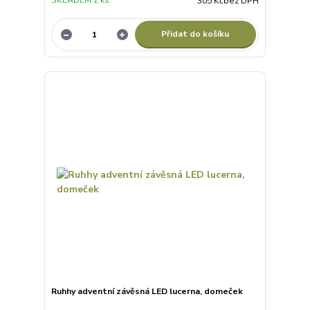
SKLADEM 2 ks
305 Kč
bez DPH
Přidat do košíku
Ruhhy adventní závěsná LED lucerna, domeček