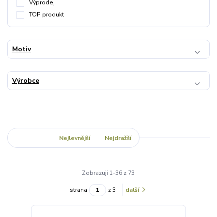
Výprodej
TOP produkt
Motiv
Výrobce
Nejnovější
Nejlevnější
Nejdražší
Zobrazuji 1-36 z 73
strana
z 3
další