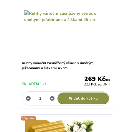
Ruhhy vánoční zasněžený věnec s umělými
jeřabinami a šiškami 45 cm
269 Kč
/
ks
SKLADEM 1 ks
222 Kč
bez DPH
Přidat do košíku
Výprodej