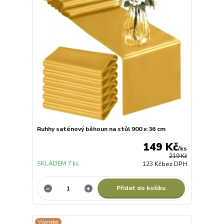
Ruhhy saténový běhoun na stůl 900 x 36 cm
149 Kč
/
ks
219 Kč
SKLADEM 7 ks
123 Kč
bez DPH
Přidat do košíku
Výprodej