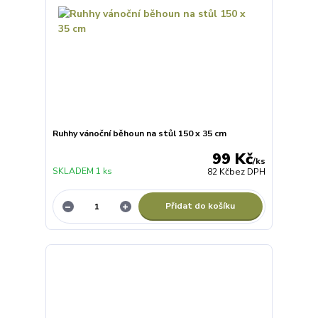
Ruhhy vánoční běhoun na stůl 150 x 35 cm
99 Kč
/
ks
SKLADEM 1 ks
82 Kč
bez DPH
Přidat do košíku