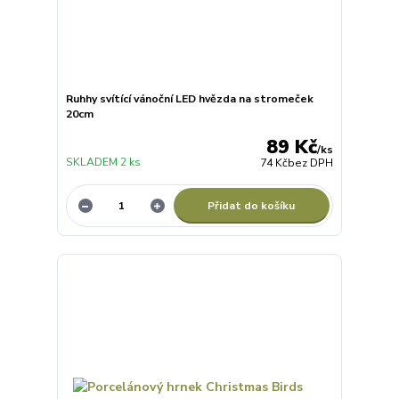
Ruhhy svítící vánoční LED hvězda na stromeček
20cm
89 Kč
/
ks
SKLADEM 2 ks
74 Kč
bez DPH
Přidat do košíku