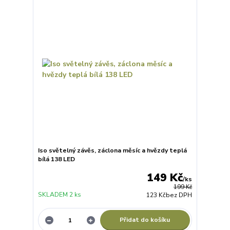
Iso světelný závěs, záclona měsíc a hvězdy teplá
bílá 138 LED
149 Kč
/
ks
199 Kč
SKLADEM 2 ks
123 Kč
bez DPH
Přidat do košíku