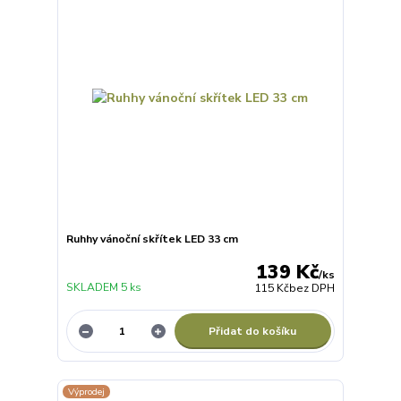
Ruhhy vánoční skřítek LED 33 cm
139 Kč
/
ks
SKLADEM 5 ks
115 Kč
bez DPH
Přidat do košíku
Výprodej