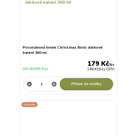
Porcelánový hrnek Christmas Birds dárkové
balení 360 ml
179 Kč
/
ks
SKLADEM 4 ks
148 Kč
bez DPH
Přidat do košíku
Výprodej