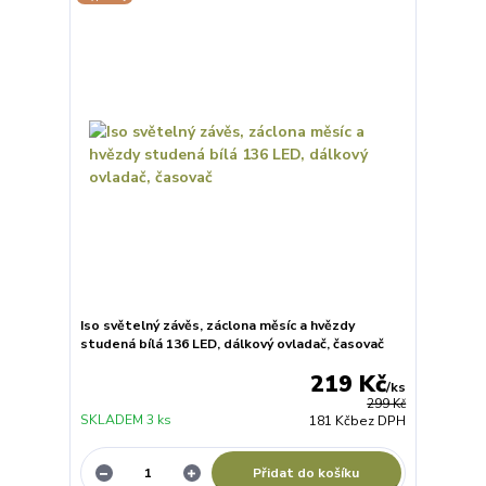
Iso světelný závěs, záclona měsíc a hvězdy
studená bílá 136 LED, dálkový ovladač, časovač
219 Kč
/
ks
299 Kč
SKLADEM 3 ks
181 Kč
bez DPH
Přidat do košíku