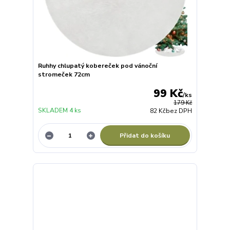
Ruhhy chlupatý kobereček pod vánoční
stromeček 72cm
99 Kč
/
ks
179 Kč
SKLADEM 4 ks
82 Kč
bez DPH
Přidat do košíku