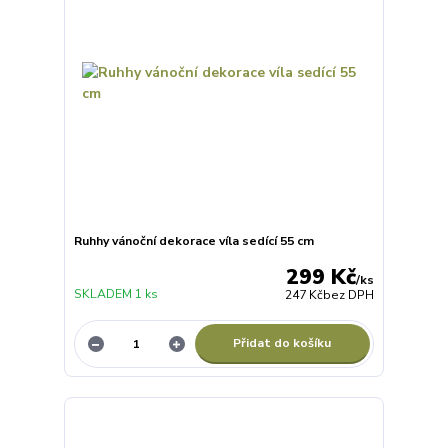
Ruhhy vánoční dekorace víla sedící 55 cm
299 Kč
/
ks
SKLADEM 1 ks
247 Kč
bez DPH
Přidat do košíku