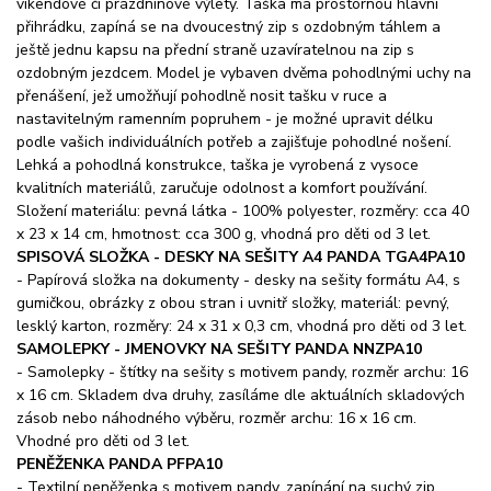
víkendové či prázdninové výlety. Taška má prostornou hlavní
přihrádku, zapíná se na dvoucestný zip s ozdobným táhlem a
ještě jednu kapsu na přední straně uzavíratelnou na zip s
ozdobným jezdcem. Model je vybaven dvěma pohodlnými uchy na
přenášení, jež umožňují pohodlně nosit tašku v ruce a
nastavitelným ramenním popruhem - je možné upravit délku
podle vašich individuálních potřeb a zajišťuje pohodlné nošení.
Lehká a pohodlná konstrukce, taška je vyrobená z vysoce
kvalitních materiálů, zaručuje odolnost a komfort používání.
Složení materiálu: pevná látka - 100% polyester, rozměry: cca 40
x 23 x 14 cm, hmotnost: cca 300 g, vhodná pro děti od 3 let.
SPISOVÁ SLOŽKA - DESKY NA SEŠITY A4 PANDA TGA4PA10
- Papírová složka na dokumenty - desky na sešity formátu A4, s
gumičkou, obrázky z obou stran i uvnitř složky, materiál: pevný,
lesklý karton, rozměry: 24 x 31 x 0,3 cm, vhodná pro děti od 3 let.
SAMOLEPKY - JMENOVKY NA SEŠITY PANDA NNZPA10
- Samolepky - štítky na sešity s motivem pandy, rozměr archu: 16
x 16 cm. Skladem dva druhy, zasíláme dle aktuálních skladových
zásob nebo náhodného výběru, rozměr archu: 16 x 16 cm.
Vhodné pro děti od 3 let.
PENĚŽENKA PANDA PFPA10
- Textilní peněženka s motivem pandy, zapínání na suchý zip,