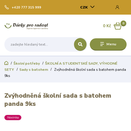
CZK
+420 777 315 999
0
0 Kč
Menu
Školní potřeby
ŠKOLNÍ A STUDENTSKÉ SADY, VÝHODNÉ
SETY
Sady s batohem
Zvýhodněná školní sada s batohem panda
9ks
Zvýhodněná školní sada s batohem
panda 9ks
Novinka