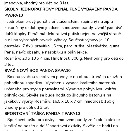
jmenovka, vhodný pro děti od 3 let.
ŠKOLNÍ JEDNOPATROVÝ PENÁL PLNĚ VYBAVENÝ PANDA
PWJPA10
- Jednokomorový penál s příslušenstvím, zapínaný na zip a
zakončený ozdobným jezdcem s motivem pandy. Uvnitř jsou dvě
další klapky. Penál má dekorativní potisk nejen na vnější straně,
ale i na vybraných prvcích výbavy. Součástí výbavy je: 10
pastelek, 7 fixů, pravítko 15 cm, pero, tužka, ořezávátko, guma.
Penál navíc obsahuje násobilku a plán lekce.
Rozměry: 20 x 13 x 4 cm. Hmotnost: 300 g. Nevhodný pro děti do
3 let.
SVAČINOVÝ BOX PANDA SAPA10
- Box na svačinu s motivem pandy je na obou stranách uzavřen
pohodlnou západkou. Vyroben z vysoce kvalitního materiálu
určeného pro styk s potravinami. Vybaven pohyblivou vnitřní
přihrádkou. Skvěle se bude hodit do školního batohu a na
jakékoliv výlety. Rozměry: 16,5 x 10 x 7 cm, hmotnost: 150 g,
vhodný pro děti od 3 let.
SPORTOVNÍ TAŠKA PANDA TPAPA10
- Sportovní taška pro dívky s motivem pandy ze školní kolekce.
Ideální na bazén a další sportovní aktivity. Skvěle se hodí i na