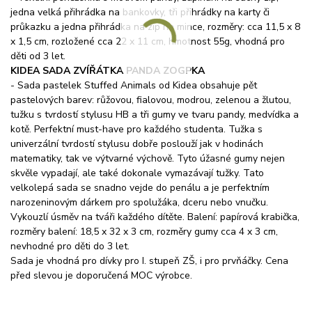
jedna velká přihrádka na bankovky, tři přihrádky na karty či
průkazku a jedna přihrádka na zip na mince, rozměry: cca 11,5 x 8
x 1,5 cm, rozložené cca 22 x 11 cm, hmotnost 55g, vhodná pro
děti od 3 let.
KIDEA SADA ZVÍŘÁTKA PANDA
ZOGPKA
- Sada pastelek Stuffed Animals od Kidea obsahuje pět
pastelových barev: růžovou, fialovou, modrou, zelenou a žlutou,
tužku s tvrdostí stylusu HB a tři gumy ve tvaru pandy, medvídka a
kotě. Perfektní must-have pro každého studenta. Tužka s
univerzální tvrdostí stylusu dobře poslouží jak v hodinách
matematiky, tak ve výtvarné výchově. Tyto úžasné gumy nejen
skvěle vypadají, ale také dokonale vymazávají tužky. Tato
velkolepá sada se snadno vejde do penálu a je perfektním
narozeninovým dárkem pro spolužáka, dceru nebo vnučku.
Vykouzlí úsměv na tváři každého dítěte. Balení: papírová krabička,
rozměry balení: 18,5 x 32 x 3 cm, rozměry gumy cca 4 x 3 cm,
nevhodné pro děti do 3 let.
Sada je vhodná pro dívky pro I. stupeň ZŠ, i pro prvňáčky. Cena
před slevou je doporučená MOC výrobce.