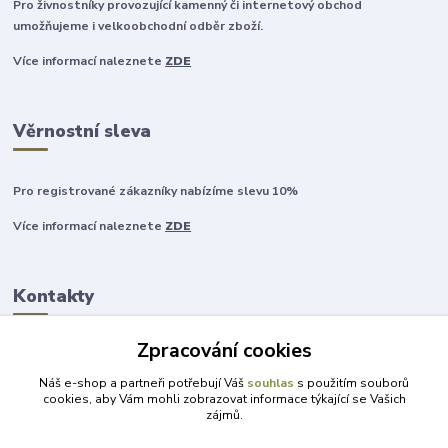
Pro živnostníky provozující kamenný či internetový obchod
umožňujeme i velkoobchodní odběr zboží.
Více informací naleznete
ZDE
Věrnostní sleva
Pro registrované zákazníky nabízíme slevu 10%
Více informací naleznete
ZDE
Kontakty
Zpracování cookies
+420 777 315 999
Náš e-shop a partneři potřebují Váš
souhlas
s použitím souborů
cookies, aby Vám mohli zobrazovat informace týkající se Vašich
zájmů.
obchod@darky-pro-radost.cz