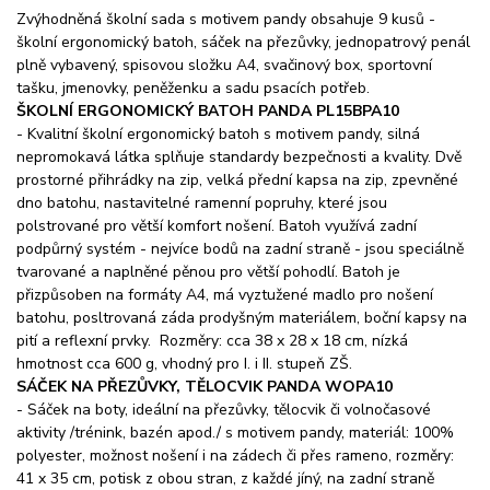
Zvýhodněná školní sada s motivem pandy obsahuje 9 kusů -
školní ergonomický batoh, sáček na přezůvky, jednopatrový penál
plně vybavený, spisovou složku A4, svačinový box, sportovní
tašku, jmenovky, peněženku a sadu psacích potřeb.
ŠKOLNÍ ERGONOMICKÝ BATOH PANDA PL15BPA10
- Kvalitní školní ergonomický batoh s motivem pandy, silná
nepromokavá látka splňuje standardy bezpečnosti a kvality. Dvě
prostorné přihrádky na zip, velká přední kapsa na zip, zpevněné
dno batohu, nastavitelné ramenní popruhy, které jsou
polstrované pro větší komfort nošení. Batoh využívá zadní
podpůrný systém - nejvíce bodů na zadní straně - jsou speciálně
tvarované a naplněné pěnou pro větší pohodlí. Batoh je
přizpůsoben na formáty A4, má vyztužené madlo pro nošení
batohu, posltrovaná záda prodyšným materiálem, boční kapsy na
pití a reflexní prvky. Rozměry: cca 38 x 28 x 18 cm, nízká
hmotnost cca 600 g, vhodný pro I. i II. stupeň ZŠ.
SÁČEK NA PŘEZŮVKY, TĚLOCVIK PANDA WOPA10
- Sáček na boty, ideální na přezůvky, tělocvik či volnočasové
aktivity /trénink, bazén apod./ s motivem pandy, materiál: 100%
polyester, možnost nošení i na zádech či přes rameno, rozměry:
41 x 35 cm, potisk z obou stran, z každé jíný, na zadní straně