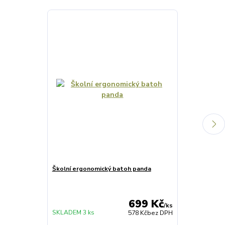
Školní ergonomický batoh panda
Kufřík A4 s ru
699 Kč
/
ks
SKLADEM 3 ks
SKLADEM 1 ks
578 Kč
bez DPH