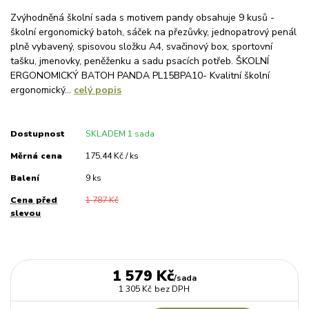
Zvýhodněná školní sada s motivem pandy obsahuje 9 kusů -
školní ergonomický batoh, sáček na přezůvky, jednopatrový penál
plně vybavený, spisovou složku A4, svačinový box, sportovní
tašku, jmenovky, peněženku a sadu psacích potřeb. ŠKOLNÍ
ERGONOMICKÝ BATOH PANDA PL15BPA10- Kvalitní školní
ergonomický...
celý popis
Dostupnost
SKLADEM 1 sada
Měrná cena
175,44 Kč / ks
Balení
9 ks
Cena před
1 787 Kč
slevou
1 579 Kč
/
sada
1 305 Kč
bez DPH