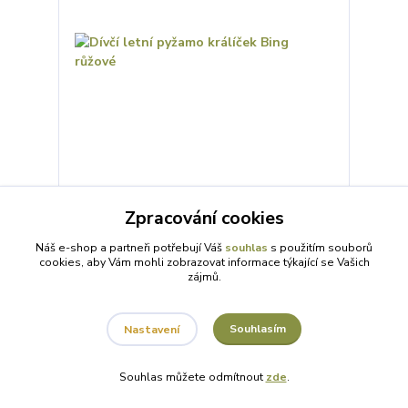
Dívčí letní pyžamo králíček Bing růžové
Zpracování cookies
199 Kč
/
ks
SKLADEM 6 ks
164 Kč
bez DPH
Náš e-shop a partneři potřebují Váš
souhlas
s použitím souborů
cookies, aby Vám mohli zobrazovat informace týkající se Vašich
zájmů.
Zvolit variantu
Souhlasím
Nastavení
Souhlas můžete odmítnout
zde
.