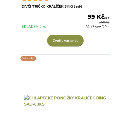
DÍVČÍ TRIČKO KRÁLÍČEK BING šedé
99 Kč
/
ks
159 Kč
SKLADEM 2 ks
82 Kč
bez DPH
Zvolit variantu
Výprodej