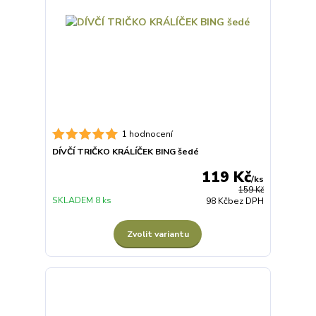
1 hodnocení
DÍVČÍ TRIČKO KRÁLÍČEK BING šedé
119 Kč
/
ks
159 Kč
SKLADEM 8 ks
98 Kč
bez DPH
Zvolit variantu