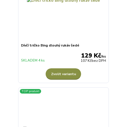
Dívčí tričko Bing dlouhý rukáv šedé
129 Kč
/
ks
SKLADEM 4 ks
107 Kč
bez DPH
Zvolit variantu
TOP produkt