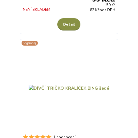
/
ks
159 Kč
NENÍ SKLADEM
82 Kč
bez DPH
Detail
Výprodej
1 hodnocení