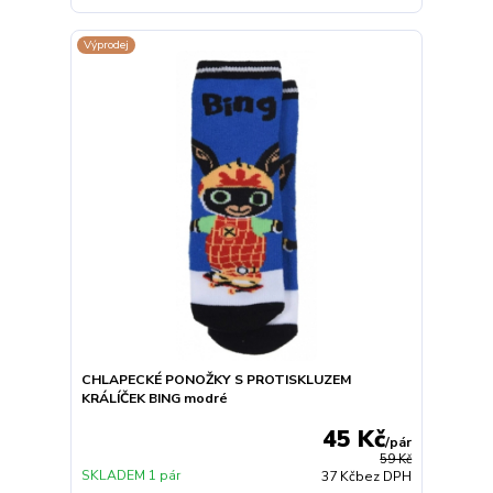
Výprodej
CHLAPECKÉ PONOŽKY S PROTISKLUZEM
KRÁLÍČEK BING modré
45 Kč
/
pár
59 Kč
SKLADEM 1 pár
37 Kč
bez DPH