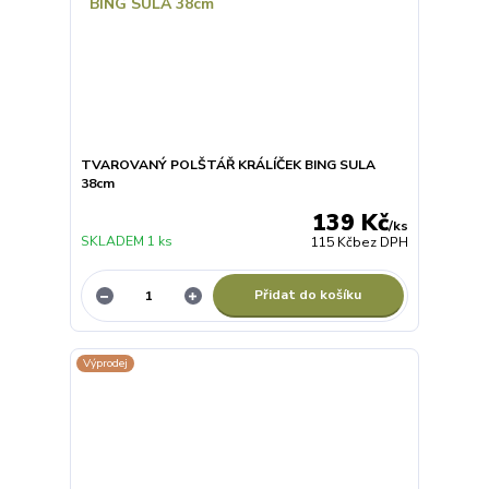
TVAROVANÝ POLŠTÁŘ KRÁLÍČEK BING SULA
38cm
139 Kč
/
ks
SKLADEM 1 ks
115 Kč
bez DPH
Přidat do košíku
Výprodej