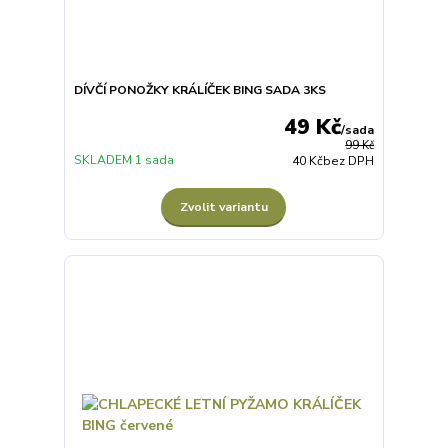
DÍVČÍ PONOŽKY KRÁLÍČEK BING SADA 3KS
49 Kč
/
sada
99 Kč
SKLADEM 1 sada
40 Kč
bez DPH
Zvolit variantu