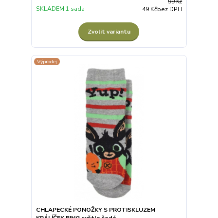
99 Kč
SKLADEM 1 sada
49 Kč
bez DPH
Zvolit variantu
Výprodej
CHLAPECKÉ PONOŽKY S PROTISKLUZEM
KRÁLÍČEK BING světle šedé