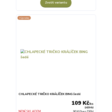
Zvolit variantu
Výprodej
CHLAPECKÉ TRIČKO KRÁLÍČEK BING šedé
109 Kč
/
ks
169 Kč
NENÍ SKLADEM
90 Kč
bez DPH