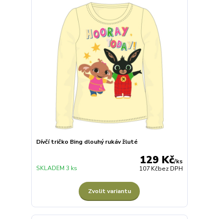
Dívčí tričko Bing dlouhý rukáv žluté
129 Kč
/
ks
SKLADEM 3 ks
107 Kč
bez DPH
Zvolit variantu