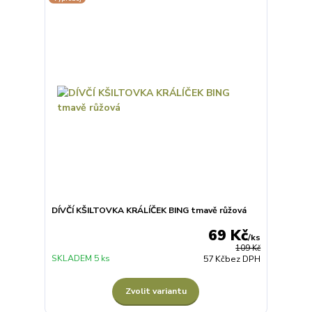
DÍVČÍ KŠILTOVKA KRÁLÍČEK BING tmavě růžová
69 Kč
/
ks
109 Kč
SKLADEM 5 ks
57 Kč
bez DPH
Zvolit variantu