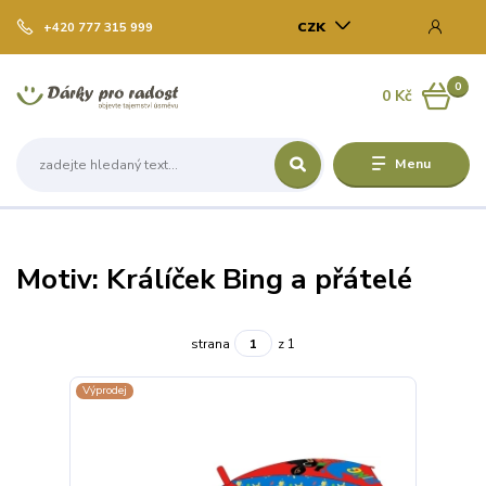
CZK
+420 777 315 999
0
0 Kč
Menu
Motiv: Králíček Bing a přátelé
strana
z 1
Výprodej