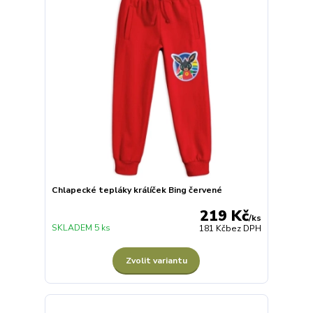
Chlapecké tepláky králíček Bing červené
219 Kč
/
ks
SKLADEM 5 ks
181 Kč
bez DPH
Zvolit variantu