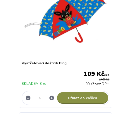
Vystřelovací deštník Bing
109 Kč
/
ks
149 Kč
SKLADEM 8 ks
90 Kč
bez DPH
Přidat do košíku