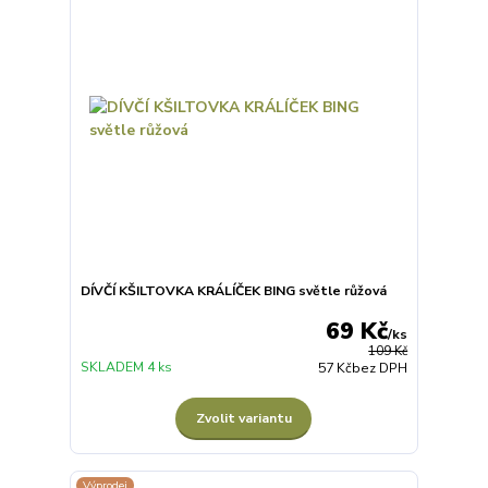
DÍVČÍ KŠILTOVKA KRÁLÍČEK BING světle růžová
69 Kč
/
ks
109 Kč
SKLADEM 4 ks
57 Kč
bez DPH
Zvolit variantu
Výprodej