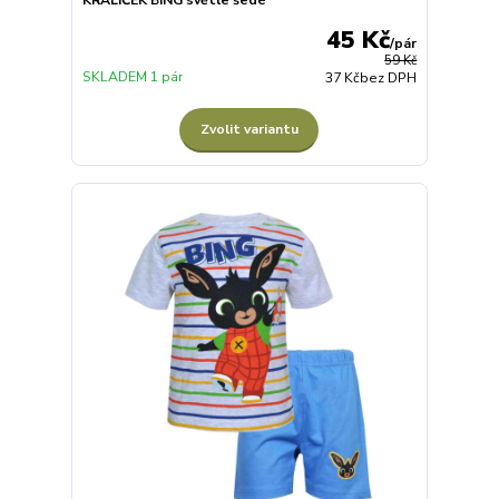
45 Kč
/
pár
59 Kč
SKLADEM 1 pár
37 Kč
bez DPH
Zvolit variantu