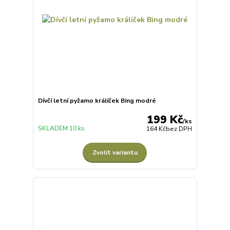
Dívčí letní pyžamo králíček Bing modré
199 Kč
/
ks
SKLADEM 10 ks
164 Kč
bez DPH
Zvolit variantu