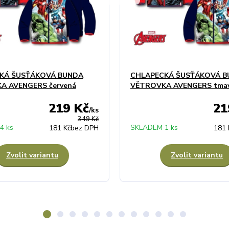
KÁ ŠUSŤÁKOVÁ BUNDA
CHLAPECKÁ ŠUSŤÁKOVÁ 
A AVENGERS červená
VĚTROVKA AVENGERS tmav
219 Kč
21
/
ks
349 Kč
4 ks
SKLADEM 1 ks
181 Kč
bez DPH
181 
Zvolit variantu
Zvolit variantu