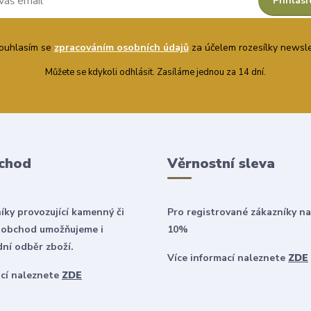
Přihlási
uhlasím se
zpracováním osobních údajů
za účelem rozesílky newsle
Můžete se kdykoli odhlásit. Zasíláme jednou za 14 dní.
chod
Věrnostní sleva
íky provozující kamenný či
Pro registrované zákazníky na
 obchod umožňujeme i
10%
ní odběr zboží.
Více informací naleznete
ZDE
ací naleznete
ZDE