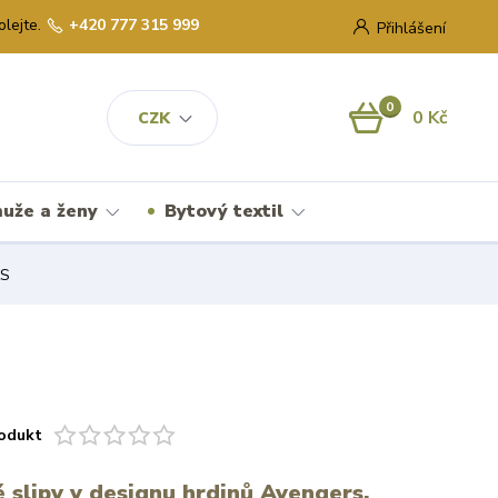
olejte.
+420 777 315 999
Přihlášení
0
0 Kč
CZK
uže a ženy
Bytový textil
KS
odukt
 slipy v designu hrdinů Avengers.