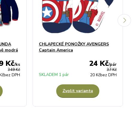
BUNDA
CHLAPECKÉ PONOŽKY AVENGERS
ě modrá
Captain America
9 Kč
24 Kč
/
ks
/
pár
349 Kč
37 Kč
SKLADEM 1 pár
Kč
bez DPH
20 Kč
bez DPH
Zvolit variantu