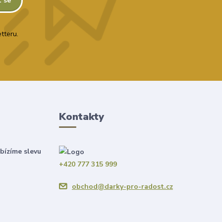
t se
tteru.
Kontakty
bízíme slevu
+420 777 315 999
obchod@darky-pro-radost.cz