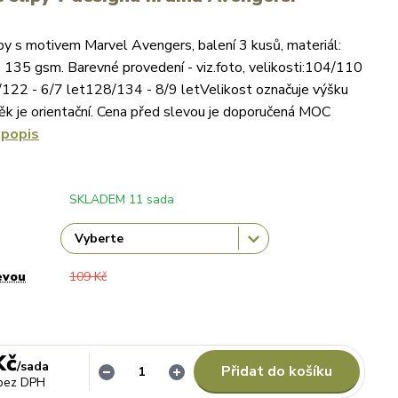
py s motivem Marvel Avengers, balení 3 kusů, materiál:
135 gsm. Barevné provedení - viz.foto, velikosti:104/110
/122 - 6/7 let128/134 - 8/9 letVelikost označuje výšku
věk je orientační. Cena před slevou je doporučená MOC
 popis
SKLADEM 11 sada
evou
109 Kč
Kč
/
sada
Přidat do košíku
bez DPH