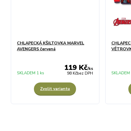
CHLAPECKÁ KŠILTOVKA MARVEL
CHLAPEC
AVENGERS červená
VĚTROVK
119 Kč
/
ks
SKLADEM 1 ks
SKLADEM 
98 Kč
bez DPH
Zvolit variantu