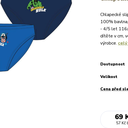
Chlapecké sli
100% bavlna, 
- 4/5 let 116
dítěte v cm, 
výrobce.
celý
Dostupnost
Velikost
Cena před sl
69 
57 Kč