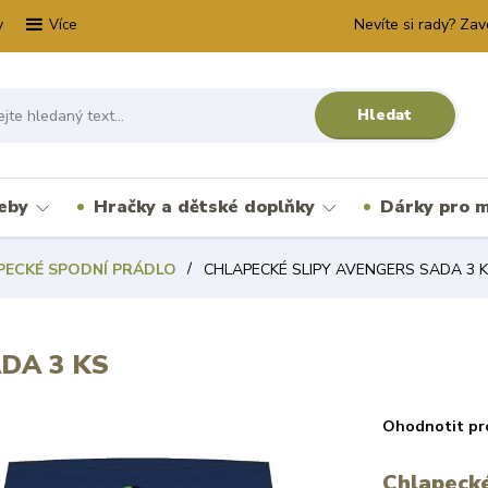
y
Nevíte si rady? Zav
Více
Hledat
řeby
Hračky a dětské doplňky
Dárky pro m
PECKÉ SPODNÍ PRÁDLO
CHLAPECKÉ SLIPY AVENGERS SADA 3 
DA 3 KS
Ohodnotit pr
Chlapecké