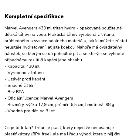
Kompletní specifikace
Marvel Avengers 430 ml tritan hydro - opakovaně použitelná
dětská láhev na vodu. Praktická láhev vyrobená z tritanu,
průhledného a vysoce odolného materiálu, takže můžete zůstat
neustále hydratovaní, ať jste kdekoli. Nahoře má ovladatelný
náustek, se kterým se dá pohodlně pít a se kterým se vyhnete
případnému rozlití či kapání jeho obsahu.
- Kapacita: 430 ml
- Vyrobeno z tritanu
- Uzávěr proti kapání
- Snadné čištění
- Bez BPA
- Oficiální licence: Marvel Avengers
- Rozměry: výška 17,9 cm, průměr: 6,5 cm, hmotnost: 98 g
- Vhodná pro děti od 3 let
Co je to tritan? Tritan je plast, který nejen že neobsahuje
plastifikátory (BPA free), ale má i řadu výhod, které z něj činí