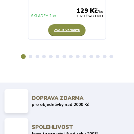
129 Kč
/
ks
SKLADEM 2 ks
SKLADEM 1 pá
107 Kč
bez DPH
Zvolit variantu
Z
DOPRAVA ZDARMA
pro objednávky nad 2000 Kč
SPOLEHLIVOST
Jsme tu pro vás již od roku 2008!