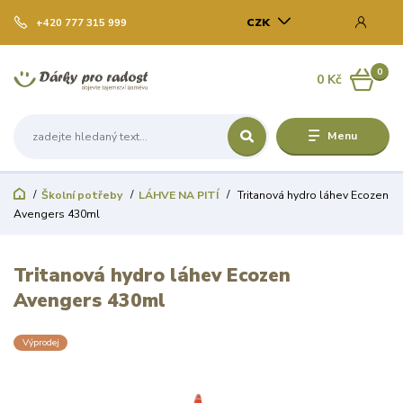
CZK
+420 777 315 999
0
0 Kč
Menu
Školní potřeby
LÁHVE NA PITÍ
Tritanová hydro láhev Ecozen
Avengers 430ml
Tritanová hydro láhev Ecozen
Avengers 430ml
Výprodej