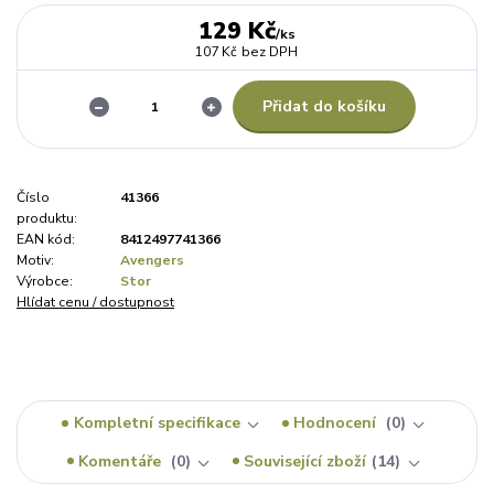
129 Kč
/
ks
107 Kč
bez DPH
Přidat do košíku
Číslo
41366
produktu:
EAN kód:
8412497741366
Motiv:
Avengers
Výrobce:
Stor
Hlídat cenu / dostupnost
Kompletní specifikace
Hodnocení
0
Komentáře
0
Související zboží
14