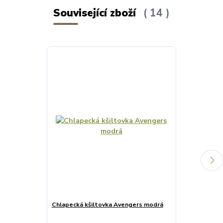
Související zboží
14
Výprodej
Chlapecká kšiltovka Avengers modrá
CHLAPECKÉ 
Captain Amer