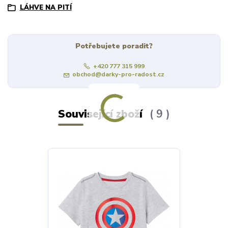
LÁHVE NA PITÍ
Potřebujete poradit?
+420 777 315 999
obchod@darky-pro-radost.cz
Související zboží
9