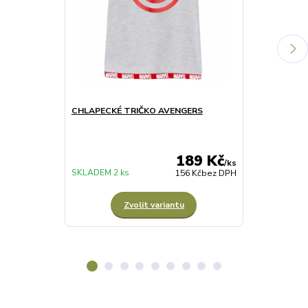
CHLAPECKÉ TRIČKO AVENGERS
DĚTSKÝ BAT
AMERIKA
189 Kč
/
ks
SKLADEM 3 ks
SKLADEM 2 ks
156 Kč
bez DPH
Zvolit variantu