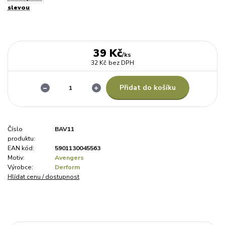
slevou
39 Kč
/
ks
32 Kč
bez DPH
Přidat do košíku
Číslo
BAV11
produktu:
EAN kód:
5901130045563
Motiv:
Avengers
Výrobce:
Derform
Hlídat cenu / dostupnost