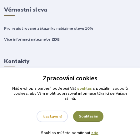
Věrnostní sleva
Pro registrované zákazníky nabízíme slevu 10%
Více informací naleznete
ZDE
Kontakty
Zpracování cookies
+420 777 315 999
Náš e-shop a partneři potřebují Váš
souhlas
s použitím souborů
cookies, aby Vám mohli zobrazovat informace týkající se Vašich
zájmů.
obchod@darky-pro-radost.cz
Souhlasím
Nastavení
Souhlas můžete odmítnout
zde
.
Vytvořeno na
Eshop-rychle.cz