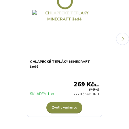
CHLAPECKÉ TEPLÁKY MINECRAFT
CHLAPECKÉ 
šedé
MINECRAFT S
269 Kč
/
ks
SKLADEM
349 Kč
SKLADEM 1 ks
3 sada
222 Kč
bez DPH
Zvolit variantu
Z