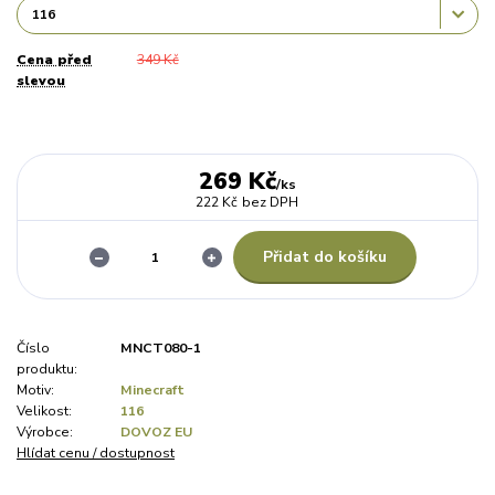
Cena před
349 Kč
slevou
269 Kč
/
ks
222 Kč
bez DPH
Přidat do košíku
Číslo
MNCT080-1
produktu:
Motiv:
Minecraft
Velikost:
116
Výrobce:
DOVOZ EU
Hlídat cenu / dostupnost