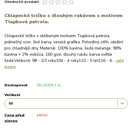
Ohodnotit produkt
Chlapecké tričko s dlouhým rukávem s motivem
Tlapková patrola.
Chlapecké tričko s oblíbeným motivem Tlapková patrola,
jedinečný vzor, živé barvy, veselá grafika. Pohodlný střih, ideální
pro chladnější dny. Materiál: 100% bavlna, šedá melange: 98%
bavlna + 2% viskóza, 160 gsm, dlouhý rukáv, barva světle
šedá.Velikosti: 98 - 2/3 roky104 - 4 roky110 - 5 let116 - 6...
celý
popis
Dostupnost
SKLADEM 1 ks
Velikost
Cena před
189 Kč
slevou