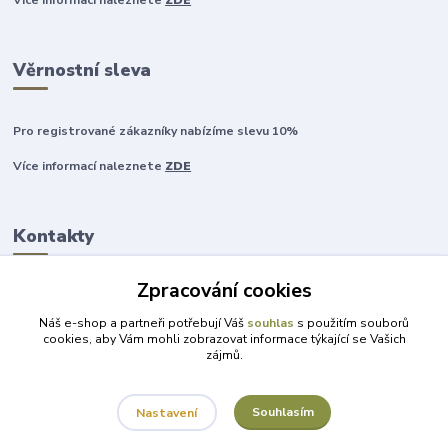
Více informací naleznete
ZDE
Věrnostní sleva
Pro registrované zákazníky nabízíme slevu 10%
Více informací naleznete
ZDE
Kontakty
Zpracování cookies
+420 777 315 999
Náš e-shop a partneři potřebují Váš
souhlas
s použitím souborů
cookies, aby Vám mohli zobrazovat informace týkající se Vašich
zájmů.
obchod@darky-pro-radost.cz
Souhlasím
Nastavení