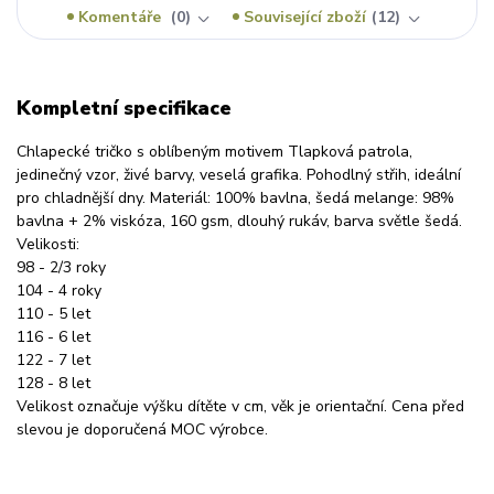
Komentáře
0
Související zboží
12
Kompletní specifikace
Chlapecké tričko s oblíbeným motivem Tlapková patrola,
jedinečný vzor, živé barvy, veselá grafika. Pohodlný střih, ideální
pro chladnější dny. Materiál: 100% bavlna, šedá melange: 98%
bavlna + 2% viskóza, 160 gsm, dlouhý rukáv, barva světle šedá.
Velikosti:
98 - 2/3 roky
104 - 4 roky
110 - 5 let
116 - 6 let
122 - 7 let
128 - 8 let
Velikost označuje výšku dítěte v cm, věk je orientační. Cena před
slevou je doporučená MOC výrobce.