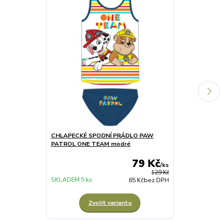
CHLAPECKÉ SPODNÍ PRÁDLO PAW
CHLAPECKÉ 
PATROL ONE TEAM modré
šedé
79 Kč
/
ks
129 Kč
SKLADEM 5 ks
SKLADEM 1 ks
65 Kč
bez DPH
Zvolit variantu
Z