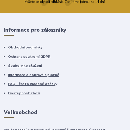
Můžete se kdykoli odhlásit. Zasíláme jednou za 14 dní.
Informace pro zákazníky
Obchodní podmínky
Ochrana soukromí GDPR
Soubory ke stažení
Informace o dopravě a platbě
FAQ - často kladené otázky
Dostupnost zboží
Velkoobchod
Pro živnostníky provozující kamenný či internetový obchod