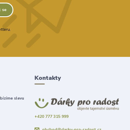
t se
tteru.
Kontakty
bízíme slevu
+420 777 315 999
obchod@darky-pro-radost.cz