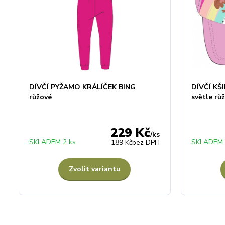
DÍVČÍ PYŽAMO KRÁLÍČEK BING
DÍVČÍ KŠ
růžové
světle rů
229 Kč
/
ks
SKLADEM 2 ks
SKLADEM 
189 Kč
bez DPH
Zvolit variantu