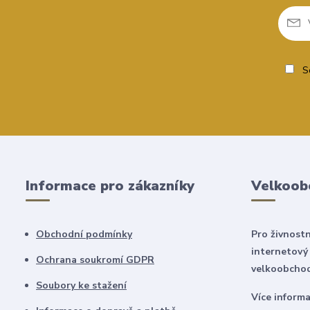
So
Informace pro zákazníky
Velkoob
Obchodní podmínky
Pro živnostn
internetový
Ochrana soukromí GDPR
velkoobchod
Soubory ke stažení
Více inform