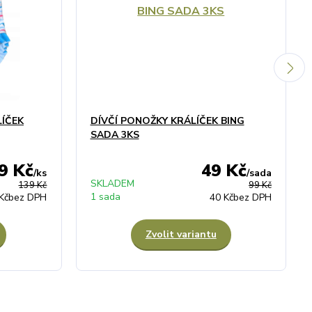
LÍČEK
DÍVČÍ PONOŽKY KRÁLÍČEK BING
SADA 3KS
9 Kč
49 Kč
/
ks
/
sada
SKLADEM
139 Kč
99 Kč
1 sada
Kč
bez DPH
40 Kč
bez DPH
Zvolit variantu