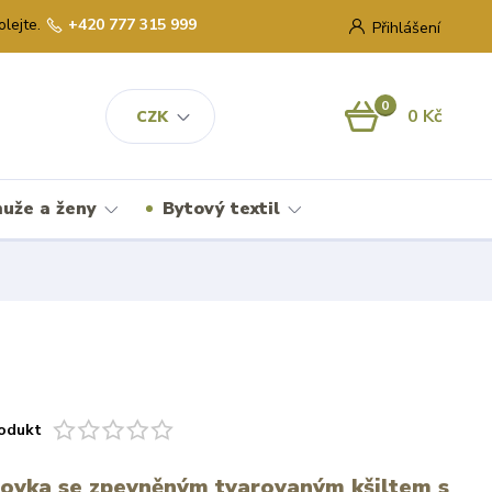
olejte.
+420 777 315 999
Přihlášení
0
0 Kč
CZK
uže a ženy
Bytový textil
odukt
ltovka se zpevněným tvarovaným kšiltem s