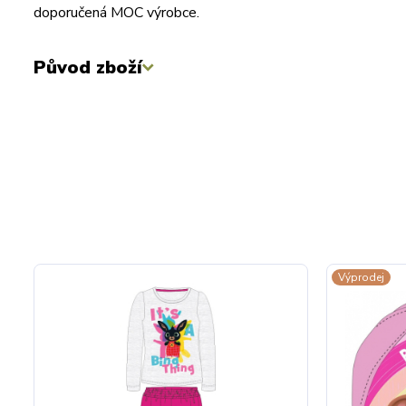
doporučená MOC výrobce.
Původ zboží
Výprodej