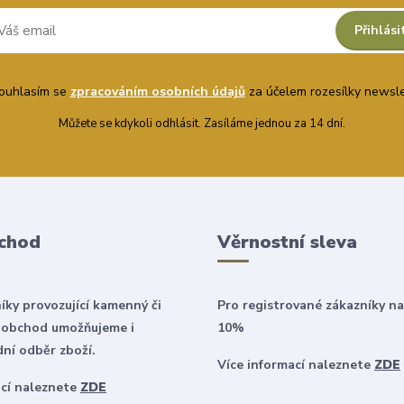
Přihlási
uhlasím se
zpracováním osobních údajů
za účelem rozesílky newsle
Můžete se kdykoli odhlásit. Zasíláme jednou za 14 dní.
chod
Věrnostní sleva
íky provozující kamenný či
Pro registrované zákazníky na
 obchod umožňujeme i
10%
ní odběr zboží.
Více informací naleznete
ZDE
ací naleznete
ZDE