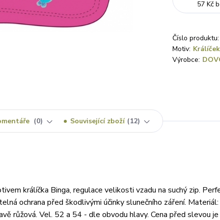
57 Kč
b
Číslo produktu:
Motiv:
Králíček
Výrobce:
DOV
omentáře
0
Související zboží
12
ivem králíčka Binga, regulace velikosti vzadu na suchý zip. Perf
itelná ochrana před škodlivými účinky slunečního záření. Materiá
vě růžová. Vel. 52 a 54 - dle obvodu hlavy. Cena před slevou je