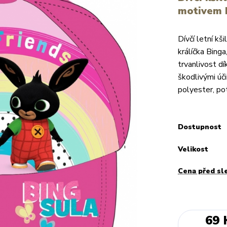
motivem k
Dívčí letní k
králíčka Binga
trvanlivost d
škodlivými úč
polyester, pot
Dostupnost
Velikost
Cena před sl
69 