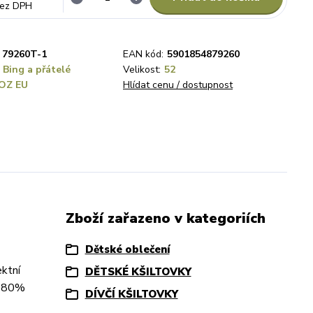
ez DPH
79260T-1
EAN kód:
5901854879260
 Bing a přátelé
Velikost:
52
OZ EU
Hlídat cenu / dostupnost
Zboží zařazeno v kategoriích
Dětské oblečení
ektní
DĚTSKÉ KŠILTOVKY
l: 80%
DÍVČÍ KŠILTOVKY