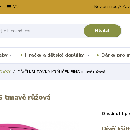
y
Nevíte si rady? Zav
Více
Hledat
řeby
Hračky a dětské doplňky
Dárky pro m
TOVKY
DÍVČÍ KŠILTOVKA KRÁLÍČEK BING tmavě růžová
 tmavě růžová
Ohodnotit pr
Dívčí kši