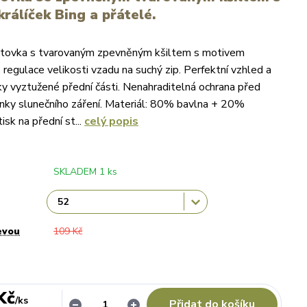
rálíček Bing a přátelé.
šiltovka s tvarovaným zpevněným kšiltem s motivem
, regulace velikosti vzadu na suchý zip. Perfektní vzhled a
íky vyztužené přední části. Nenahraditelná ochrana před
inky slunečního záření. Materiál: 80% bavlna + 20%
isk na přední st...
celý popis
SKLADEM 1 ks
evou
109 Kč
Kč
/
ks
Přidat do košíku