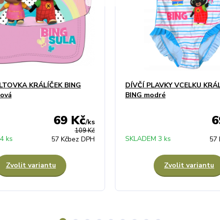
ILTOVKA KRÁLÍČEK BING
DÍVČÍ PLAVKY VCELKU KRÁ
žová
BING modré
69 Kč
6
/
ks
109 Kč
4 ks
SKLADEM 3 ks
57 Kč
bez DPH
57 
Zvolit variantu
Zvolit variantu