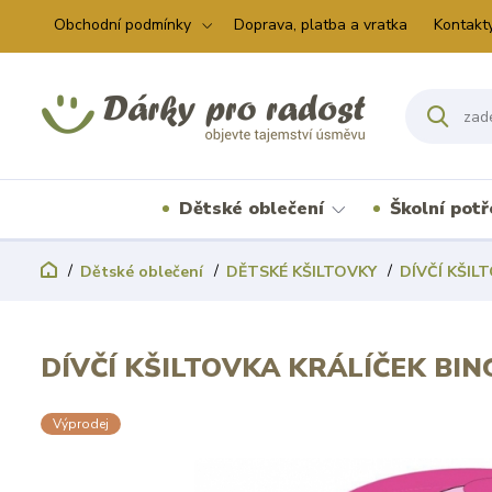
Obchodní podmínky
Doprava, platba a vratka
Kontakt
Dětské oblečení
Školní pot
Dětské oblečení
DĚTSKÉ KŠILTOVKY
DÍVČÍ KŠIL
DÍVČÍ KŠILTOVKA KRÁLÍČEK BING
Výprodej