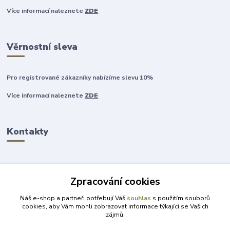
Více informací naleznete
ZDE
Věrnostní sleva
Pro registrované zákazníky nabízíme slevu 10%
Více informací naleznete
ZDE
Kontakty
Zpracování cookies
+420 777 315 999
Náš e-shop a partneři potřebují Váš
souhlas
s použitím souborů
cookies, aby Vám mohli zobrazovat informace týkající se Vašich
zájmů.
obchod@darky-pro-radost.cz