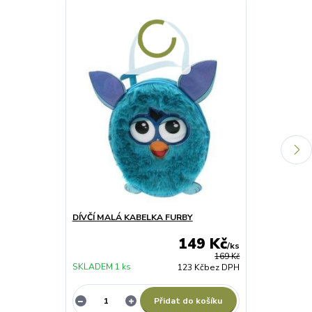
Výprodej
DÍVČÍ MALÁ KABELKA FURBY
DÍVČÍ LETNÍ 
růžová
149 Kč
/
ks
169 Kč
SKLADEM 1 ks
123 Kč
bez DPH
SKLADEM 12 k
Přidat do košíku
Z