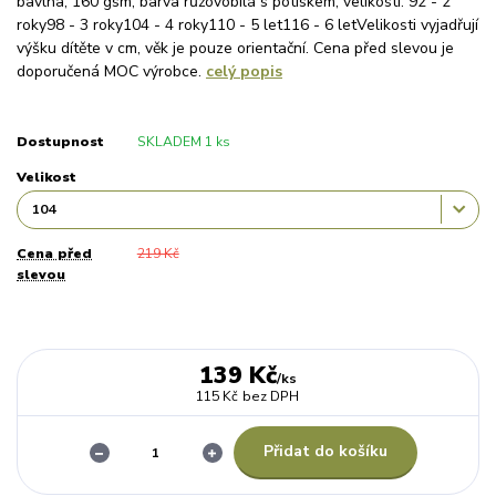
bavlna, 160 gsm, barva růžovobílá s potiskem, velikosti: 92 - 2
roky98 - 3 roky104 - 4 roky110 - 5 let116 - 6 letVelikosti vyjadřují
výšku dítěte v cm, věk je pouze orientační. Cena před slevou je
doporučená MOC výrobce.
celý popis
Dostupnost
SKLADEM 1 ks
Velikost
Cena před
219 Kč
slevou
139 Kč
/
ks
115 Kč
bez DPH
Přidat do košíku