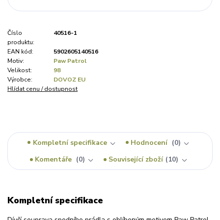
Číslo
40516-1
produktu:
EAN kód:
5902605140516
Motiv:
Paw Patrol
Velikost:
98
Výrobce:
DOVOZ EU
Hlídat cenu / dostupnost
Kompletní specifikace
Hodnocení
0
Komentáře
0
Související zboží
10
Kompletní specifikace
Dívčí souprava spodního prádla s oblíbeným motivem Paw Patrol,