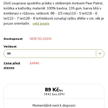
Dívčí souprava spodního prádla s oblíbeným motivem Paw Patrol,
košilka a kalhotky, materiál: 100% bavlna, 135 gsm, barva bílá v
kombinaci s růžovou, velikosti: 98 - 2/3 roky110 - 5 let116 - 6
let122 - 7 let128 - 8 letVelikosti označují výšku dítěte v cm, věk je
pouze orientační.
celý popis
Dostupnost
NENÍ SKLADEM
Velikost
Cena před
129 Kč
slevou
89 Kč
/
ks
74 Kč
bez DPH
Momentálně není k dispozici