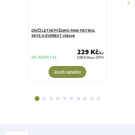
DÍVČÍ LETNÍ PYŽAMO PAW PATROL
DÍVČÍ LEGÍN
SKYE A EVEREST růžové
229 Kč
/
ks
SKLADEM 2 ks
SKLADEM 10 k
189 Kč
bez DPH
Zvolit variantu
Z