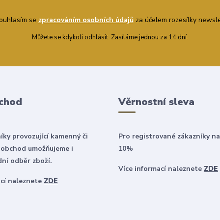
uhlasím se
zpracováním osobních údajů
za účelem rozesílky newsle
Můžete se kdykoli odhlásit. Zasíláme jednou za 14 dní.
chod
Věrnostní sleva
íky provozující kamenný či
Pro registrované zákazníky na
 obchod umožňujeme i
10%
ní odběr zboží.
Více informací naleznete
ZDE
ací naleznete
ZDE