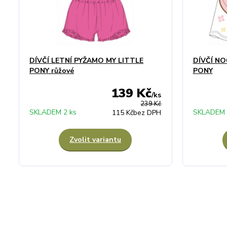
DÍVČÍ LETNÍ PYŽAMO MY LITTLE
DÍVČÍ NO
PONY růžové
PONY
139 Kč
/
ks
239 Kč
SKLADEM 2 ks
SKLADEM 
115 Kč
bez DPH
Zvolit variantu