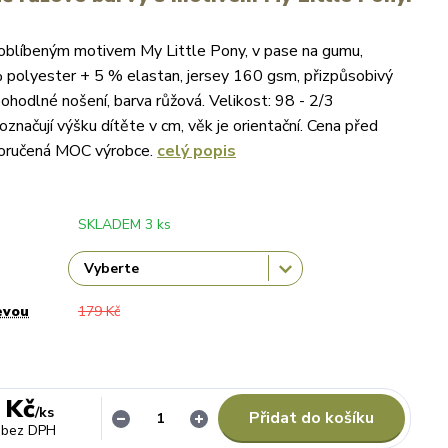
 oblíbeným motivem My Little Pony, v pase na gumu,
 polyester + 5 % elastan, jersey 160 gsm, přizpůsobivý
pohodlné nošení, barva růžová. Velikost: 98 - 2/3
označují výšku dítěte v cm, věk je orientační. Cena před
poručená MOC výrobce.
celý popis
SKLADEM 3 ks
evou
179 Kč
 Kč
/
ks
Přidat do košíku
bez DPH