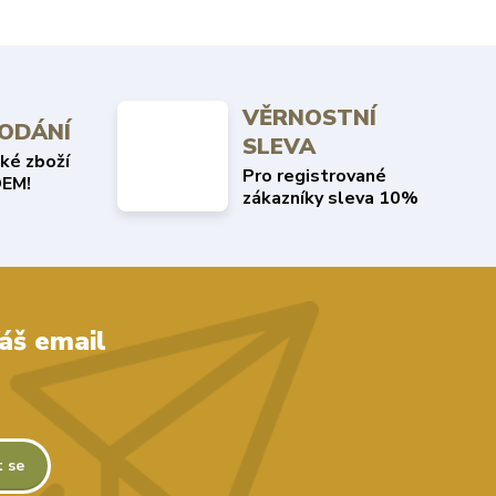
VĚRNOSTNÍ
DODÁNÍ
SLEVA
ké zboží
Pro registrované
EM!
zákazníky sleva 10%
áš email
t se