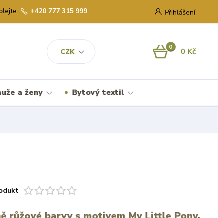
olejte.
+420 777 315 999
Přihlášení
0
0 Kč
CZK
uže a ženy
Bytový textil
odukt
ně růžové barvy s motivem My Little Pony.