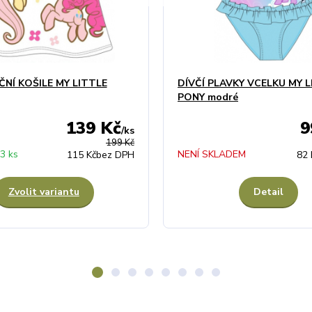
ČNÍ KOŠILE MY LITTLE
DÍVČÍ PLAVKY VCELKU MY L
PONY modré
139 Kč
9
/
ks
199 Kč
3 ks
NENÍ SKLADEM
115 Kč
bez DPH
82 
Zvolit variantu
Detail