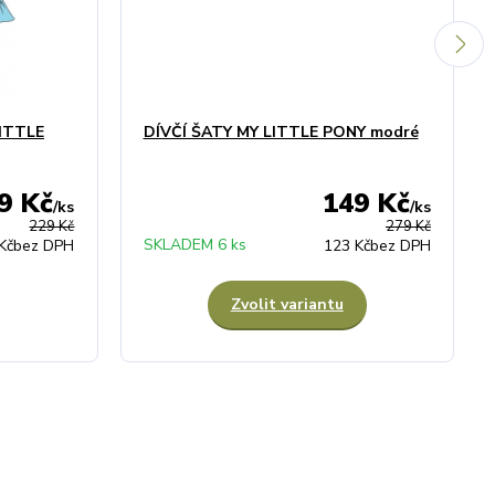
ITTLE
DÍVČÍ ŠATY MY LITTLE PONY modré
9 Kč
149 Kč
/
ks
/
ks
229 Kč
279 Kč
SKLADEM 6 ks
Kč
bez DPH
123 Kč
bez DPH
Zvolit variantu