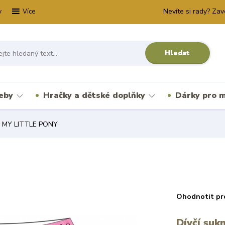
y
Nevíte si rady? Zav
Více
Hledat
řeby
Hračky a dětské doplňky
Dárky pro m
 MY LITTLE PONY
Ohodnotit pr
Dívčí suk