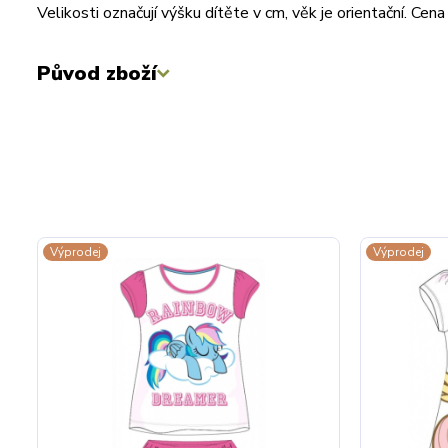
Velikosti označují výšku dítěte v cm, věk je orientační. C
Původ zboží
Výprodej
Výprodej