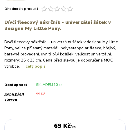
Ohodnotit produkt
Dívčí fleecový nákrčník - univerzální šátek v
designu My Little Pony.
Dívčí fleecový nákrčník - univerzální šátek v designu My Little
Pony, velice příjemný materiál: polyester/polar fleece, hřejivý,
barevné provedení, uvnitř bílý kožíšek, velikost univerzální,
rozměry: 25 x 23 cm. Cena před slevou je doporučená MOC
výrobce.
celý popis
Dostupnost
SKLADEM 10 ks
Cena před
99 Kč
slevou
69 Kč
/
ks