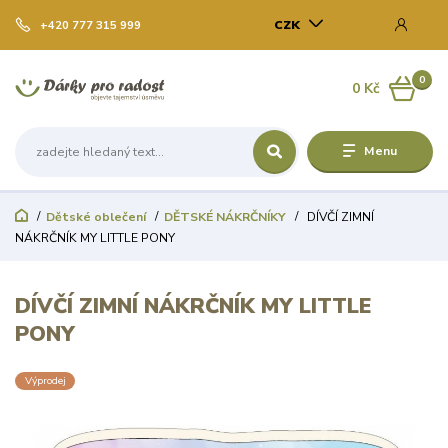
CZK
+420 777 315 999
0
0 Kč
Menu
Dětské oblečení
DĚTSKÉ NÁKRČNÍKY
DÍVČÍ ZIMNÍ
NÁKRČNÍK MY LITTLE PONY
DÍVČÍ ZIMNÍ NÁKRČNÍK MY LITTLE
PONY
Výprodej