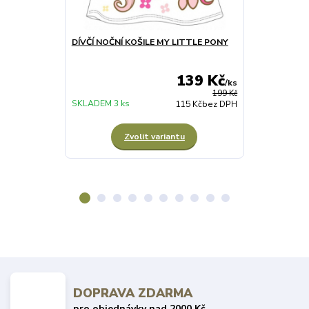
DÍVČÍ NOČNÍ KOŠILE MY LITTLE PONY
DÍVČÍ PYŽAM
139 Kč
/
ks
199 Kč
SKLADEM 3 ks
SKLADEM 2 ks
115 Kč
bez DPH
Zvolit variantu
Z
DOPRAVA ZDARMA
pro objednávky nad 2000 Kč