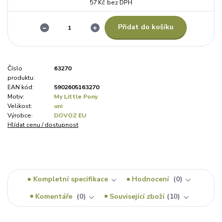
57 Kč
bez DPH
Přidat do košíku
Číslo
63270
produktu:
EAN kód:
5902605163270
Motiv:
My Little Pony
Velikost:
uni
Výrobce:
DOVOZ EU
Hlídat cenu / dostupnost
Kompletní specifikace
Hodnocení
0
Komentáře
0
Související zboží
10