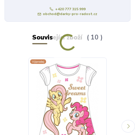
+420 777 315 999
obchod@darky-pro-radost.cz
Související zboží
10
Výprodej
Výprodej