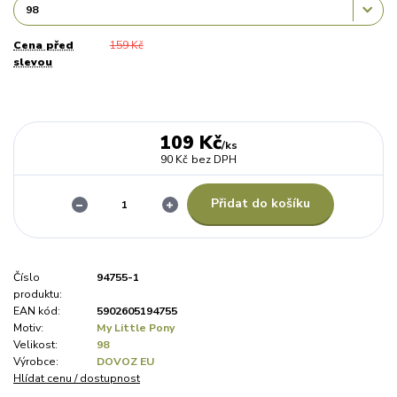
Cena před
159 Kč
slevou
109 Kč
/
ks
90 Kč
bez DPH
Přidat do košíku
Číslo
94755-1
produktu:
EAN kód:
5902605194755
Motiv:
My Little Pony
Velikost:
98
Výrobce:
DOVOZ EU
Hlídat cenu / dostupnost