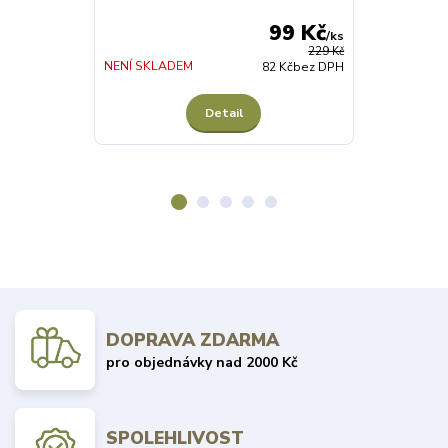
99 Kč
/
ks
229 Kč
NENÍ SKLADEM
SKLADEM 3 ks
82 Kč
bez DPH
Detail
Z
DOPRAVA ZDARMA
pro objednávky nad 2000 Kč
SPOLEHLIVOST