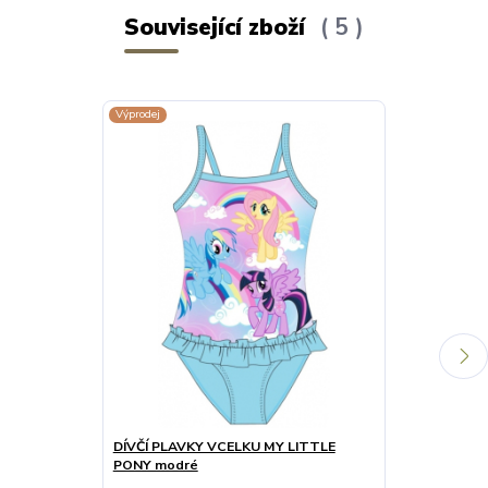
Související zboží
5
Výprodej
Výprodej
DÍVČÍ PLAVKY VCELKU MY LITTLE
DÍVČÍ SUKNĚ
PONY modré