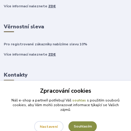
Více informací naleznete
ZDE
Věrnostní sleva
Pro registrované zákazníky nabízíme slevu 10%
Více informací naleznete
ZDE
Kontakty
Zpracování cookies
+420 777 315 999
Náš e-shop a partneři potřebují Váš
souhlas
s použitím souborů
cookies, aby Vám mohli zobrazovat informace týkající se Vašich
zájmů.
obchod@darky-pro-radost.cz
Souhlasím
Nastavení