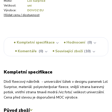
Motiv:
Lol Surprise
Velikost:
uni
Výrobce:
DOVOZ EU
Hlídat cenu / dostupnost
Kompletní specifikace
Hodnocení
0
Komentáře
0
Související zboží
10
Kompletní specifikace
Dívčí fleecový nákrčník - univerzální šátek v designu panenek Lol
Surprise, materiál: polyester/polar fleece, vnější strana barevný
potisk, vnitřní strana tmavě modrá /viz.foto/, velikost univerzální.
Cena před slevou je doporučená MOC výrobce.
Původ zboží