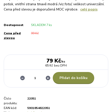
potisk, vnitřní strana tmavě modrá /viz.foto/, velikost univerzální.
Cena před slevou je doporučená MOC výrobce.
celý popis
Dostupnost
SKLADEM 7 ks
Cena před
99 Kč
slevou
79 Kč
/
ks
65 Kč
bez DPH
Přidat do košíku
Číslo
22051
produktu:
EAN kód:
5901854822051