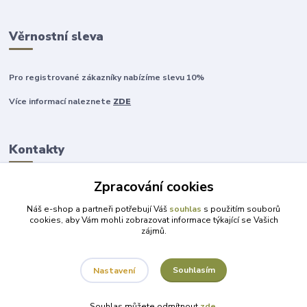
Věrnostní sleva
Pro registrované zákazníky nabízíme slevu 10%
Více informací naleznete
ZDE
Kontakty
Zpracování cookies
+420 777 315 999
Náš e-shop a partneři potřebují Váš
souhlas
s použitím souborů
cookies, aby Vám mohli zobrazovat informace týkající se Vašich
zájmů.
obchod@darky-pro-radost.cz
Souhlasím
Nastavení
Souhlas můžete odmítnout
zde
.