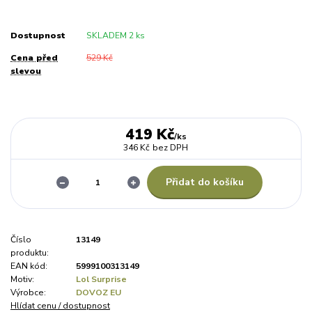
Dostupnost
SKLADEM 2 ks
Cena před
529 Kč
slevou
419 Kč
/
ks
346 Kč
bez DPH
Přidat do košíku
Číslo
13149
produktu:
EAN kód:
5999100313149
Motiv:
Lol Surprise
Výrobce:
DOVOZ EU
Hlídat cenu / dostupnost