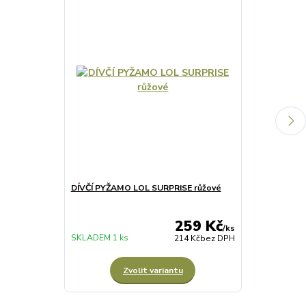
DÍVČÍ PYŽAMO LOL SURPRISE růžové
DÍVČÍ ZIMNÍ 
259 Kč
/
ks
SKLADEM 7 ks
SKLADEM 1 ks
214 Kč
bez DPH
Zvolit variantu